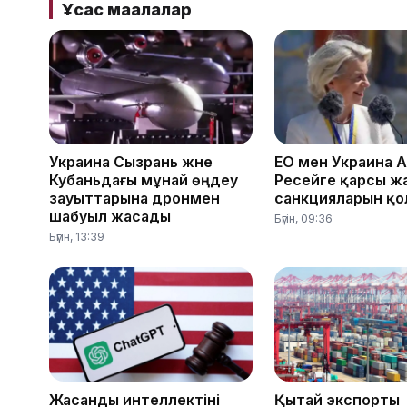
Ұқсас мақалалар
Украина Сызрань және
ЕО мен Украина 
Кубаньдағы мұнай өңдеу
Ресейге қарсы ж
зауыттарына дронмен
санкцияларын қ
шабуыл жасады
Бүгін, 09:36
Бүгін, 13:39
Жасанды интеллектіні
Қытай экспорты