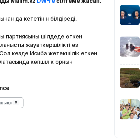
йды Malim.kz
DW-ге
сілтеме жасап
.
нан да кететінін білдіреді.
ысы партиясының шілдеде өткен
йланысты жауапкершілікті өз
13:39
 Сол кезде Исиба жетекшілік еткен
алатасында көпшілік орнын
ance
шыққан
0
13:00