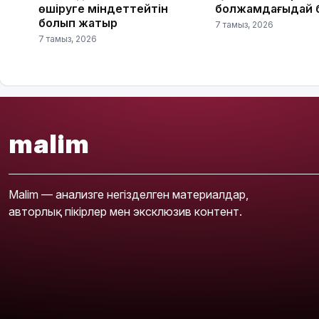
өшіруге міндеттейтін
болжамдағыдай 
болып жатыр
7 тамыз, 2026
7 тамыз, 2026
malim
Malim — анализге негізделген материалдар,
авторлық пікірлер мен эксклюзив контент.