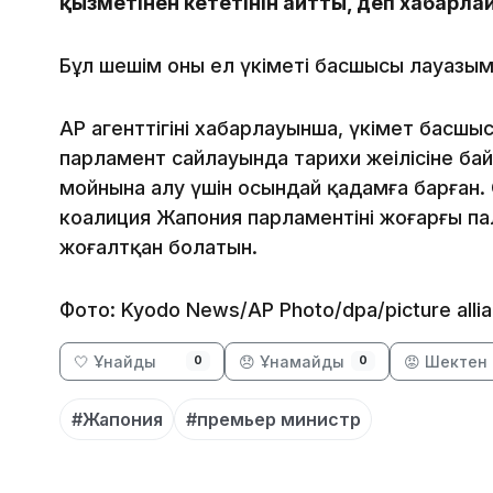
қызметінен кететінін айтты, деп хабарла
Бұл шешім оның ел үкіметі басшысы лауазымы
AP агенттігінің хабарлауынша, үкімет басш
парламент сайлауында тарихи жеңілісіне ба
мойнына алу үшін осындай қадамға барған.
коалиция Жапония парламентінің жоғарғы п
жоғалтқан болатын.
Фото: Kyodo News/AP Photo/dpa/picture alli
🤍 Ұнайды
😞 Ұнамайды
😡 Шектен 
0
0
#Жапония
#премьер министр