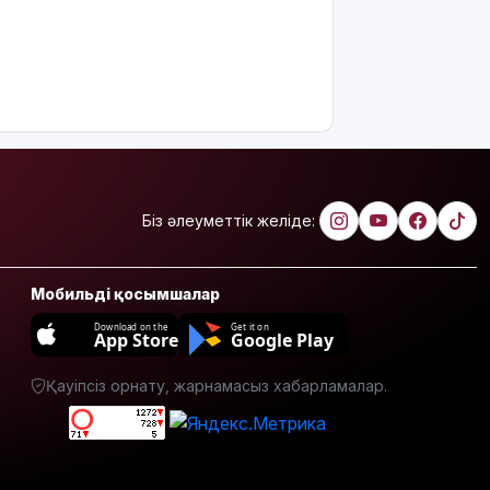
тәулікке
қамалды
Қазақстанда
талапкерлерге
2 мыңнан
астам
грант
ұсынылады:
Кімдер
Біз әлеуметтік желіде:
үміткер
бола
алады?
Мобильді қосымшалар
ЕО мен
Download on the
Get it on
App Store
Google Play
Украина
АҚШ-тың
Қауіпсіз орнату, жарнамасыз хабарламалар.
Ресейге
қарсы
жаңа
санкцияларын
қолдады