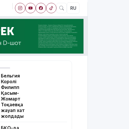
RU
Бельгия
Королі
Филипп
Қасым-
Жомарт
Тоқаевқа
жауап хат
жолдады
БҚО-да