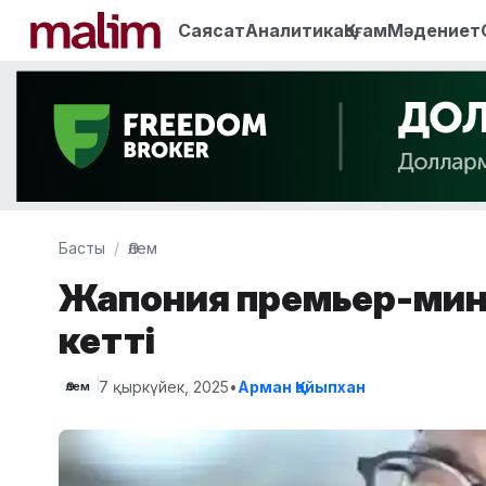
Саясат
Аналитика
Қоғам
Мәдениет
Басты
Әлем
Жапония премьер-мини
кетті
7 қыркүйек, 2025
•
Арман Қайыпхан
Әлем