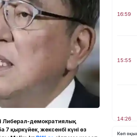
16:59
15:55
14:26
ші Либерал-демократиялық
 7 қыркүйек, жексенбі күні өз
Көп оқ