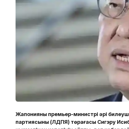
Жапонияның премьер-министрі әрі билеу
партиясының (ЛДПЯ) төрағасы Сигэру Исиба