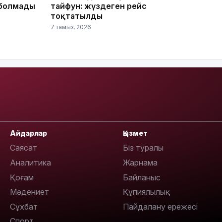
болмады
тайфун: жүздеген рейс
тоқтатылды
7 тамыз, 2026
10:56
Айдарлар
Қызмет
Саясат
Біз туралы
Аналитика
Жарнама
Қоғам
Байланыс
09:36
Мәдениет
Құпиялылық
Сұхбат
Пайдалану ережесі
Спорт