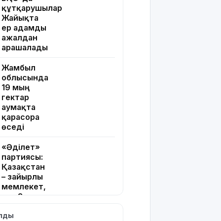
құтқарушылар
Жайықта
ер адамды
ажалдан
арашалады
Жамбыл
облысында
19 мың
гектар
аумақта
қарасора
өседі
«Әділет»
партиясы:
Қазақстан
– зайырлы
мемлекет,
ал «Заң
және тәртіп»
ылды
қағидаты