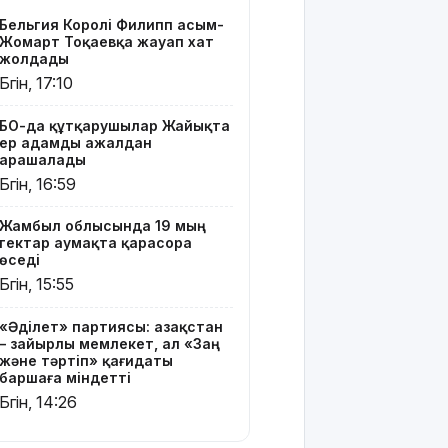
баршаға
Бельгия Королі Филипп Қасым-
міндетті
Жомарт Тоқаевқа жауап хат
жолдады
Украина
Бүгін, 17:10
Сызрань
және
БҚО-да құтқарушылар Жайықта
Кубаньдағы
ер адамды ажалдан
мұнай
арашалады
өңдеу
Бүгін, 16:59
зауыттарына
дронмен
Жамбыл облысында 19 мың
шабуыл
гектар аумақта қарасора
жасады
өседі
Бүгін, 15:55
Қызылордада
«Жасыл
«Әділет» партиясы: Қазақстан
ел» еңбек
– зайырлы мемлекет, ал «Заң
жасақтарының
және тәртіп» қағидаты
қатысуымен
баршаға міндетті
экологиялық
Бүгін, 14:26
сенбілік
өтті