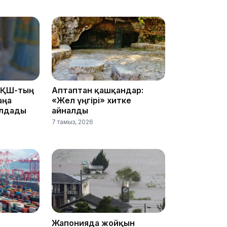
12:40
АҚШ-тың
Аптаптан қашқандар:
аңа
«Жел үңгірі» хитке
олдады
айналды
12:13
7 тамыз, 2026
11:54
Жапонияда жойқын