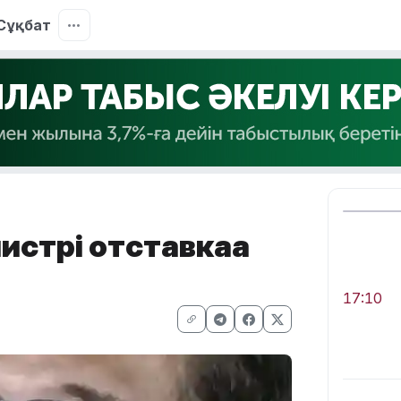
Сұқбат
стрі отставкаға
17:10