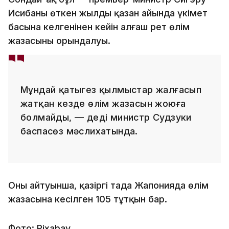
Исибаның өткен жылдың қазан айында үкімет
басына келгенінен кейін алғаш рет өлім
жазасының орындалуы.
Мұндай қатыгез қылмыстар жалғасып
жатқан кезде өлім жазасын жоюға
болмайды, — деді министр Судзуки
баспасөз мәслихатында.
Оның айтуынша, қазіргі таңда Жапонияда өлім
жазасына кесілген 105 тұтқын бар.
Фото: Pixabay