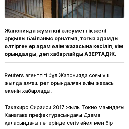
Жапонияда жұма күні әлеуметтік желі
арқылы байланыс орнатып, тоғыз адамды
өлтірген ер адам өлім жазасына кесіліп, үкім
орындалды, деп хабарлайды АЗЕРТАДЖ.
Reuters агенттігі бұл Жапонияда соңғы үш
жылда алғаш рет орындалған өлім жазасы
екенін хабарлады.
Такахиро Сираиси 2017 жылы Токио маңындағы
Канагава префектурасындағы Дзама
қаласындағы пәтерінде сегіз әйел мен бір