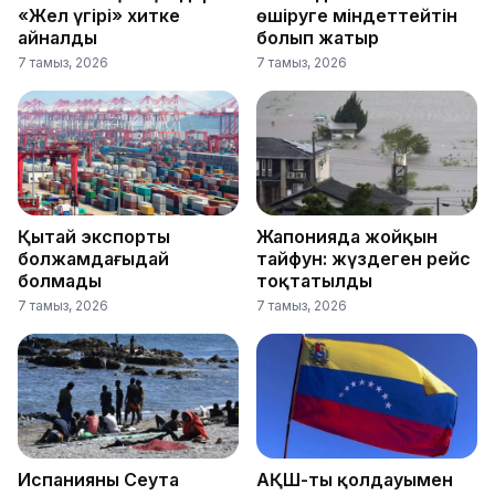
«Жел үңгірі» хитке
өшіруге міндеттейтін
айналды
болып жатыр
7 тамыз, 2026
7 тамыз, 2026
Қытай экспорты
Жапонияда жойқын
болжамдағыдай
тайфун: жүздеген рейс
болмады
тоқтатылды
7 тамыз, 2026
7 тамыз, 2026
Испанияның Сеута
АҚШ-тың қолдауымен