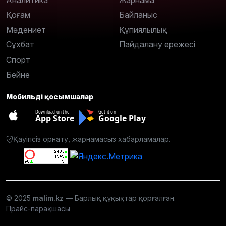
Қоғам
Байланыс
Мәдениет
Құпиялылық
Сұхбат
Пайдалану ережесі
Спорт
Бейне
Мобильді қосымшалар
Download on the
Get it on
App Store
Google Play
Қауіпсіз орнату, жарнамасыз хабарламалар.
© 2025
malim.kz
— Барлық құқықтар қорғалған.
Прайс-парақшасы