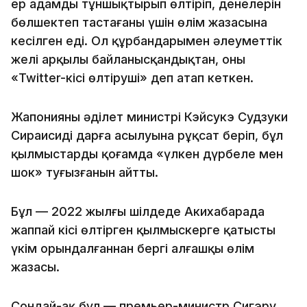
ер адамды тұншықтырып өлтіріп, денелерін
бөлшектеп тастағаны үшін өлім жазасына
кесілген еді. Ол құрбандарымен әлеуметтік
желі арқылы байланысқандықтан, оны
«Twitter-кісі өлтіруші» деп атап кеткен.
Жапонияның әділет министрі Кэйсукэ Судзуки
Сираисидің дарға асылуына рұқсат беріп, бұл
қылмыстардың қоғамда «үлкен дүрбелең мен
шок» туғызғанын айтты.
Бұл — 2022 жылғы шілдеде Акихабарада
жаппай кісі өлтірген қылмыскерге қатысты
үкім орындалғаннан бергі алғашқы өлім
жазасы.
Сондай-ақ бұл — премьер-министр Сигэру