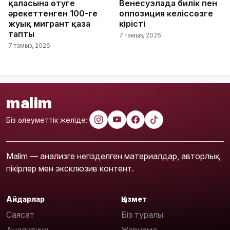
қаласына өтуге
Венесуэлада билік пен
әрекеттенген 100-ге
оппозиция келіссөзге
жуық мигрант қаза
кірісті
тапты
7 тамыз, 2026
7 тамыз, 2026
malim
Біз әлеуметтік желіде:
Malim — анализге негізделген материалдар, авторлық
пікірлер мен эксклюзив контент.
Айдарлар
Қызмет
Саясат
Біз туралы
Аналитика
Жарнама