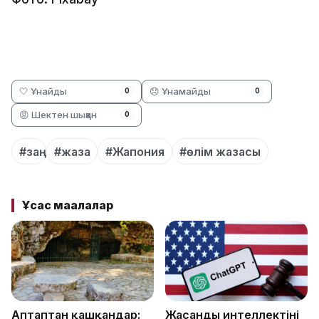
🤍 Ұнайды
😞 Ұнамайды
0
0
😡 Шектен шыққан
0
#заң
#жаза
#Жапония
#өлім жазасы
Ұқсас мақалалар
Аптаптан қашқандар:
Жасанды интеллектіні