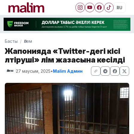
RU
Басты
Әлем
Жапонияда «Twitter-дегі кісі
өлтіруші» өлім жазасына кесілді
27 маусым, 2025
•
Malim Админ
Әлем