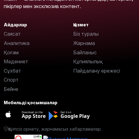
пікірлер мен эксклюзив контент.
Айдарлар
Қызмет
Саясат
Біз туралы
Аналитика
Жарнама
Қоғам
Байланыс
Мәдениет
Құпиялылық
Сұхбат
Пайдалану ережесі
Спорт
Бейне
Мобильді қосымшалар
Download on the
Get it on
App Store
Google Play
Қауіпсіз орнату, жарнамасыз хабарламалар.