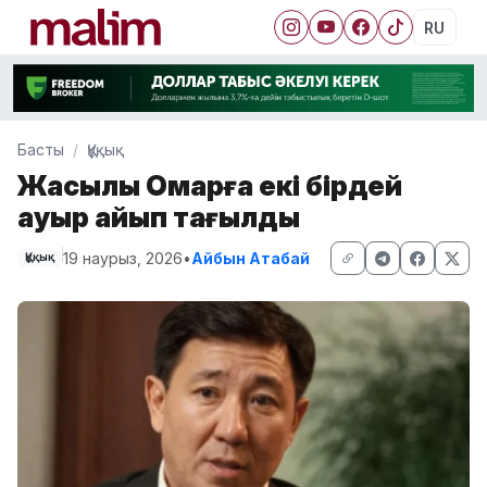
RU
Басты
Құқық
Жақсылық Омарға екі бірдей
ауыр айып тағылды
19 наурыз, 2026
•
Айбын Атабай
Құқық