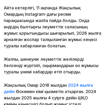
Айта кетерлігі, 11 ақпанда Жақсылық
Омардың Instagram-дағы ресми
парақшасында жазба пайда болды. Онда
өңірдің былтырғы әлеуметтік саласының
жұмыс қорытындысы шығарылып, 2026 жылға
арналған жоспар талқыланған жұмыс кеңесі
туралы хабарланған болатын.
Жалпы, шенеунік әлеуметтік желілерді
белсенді жүргізіп, оқырмандарын өз жұмысы
туралы үнемі хабардар етіп отырды.
Жақсылық Омар 2018 жылдан
2024 жылға
дейін
Өскемен әкімі қызметін атқарған. 2024
жылдан 2025 жылғы 4 сәуірге дейін ШҚО
әкімінің кеңесшісі болып жұмыс істеді.