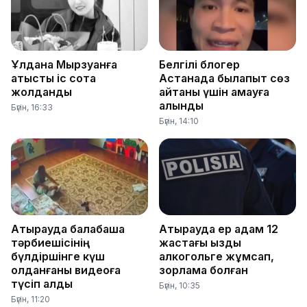
Ұлдана Мырзуанға
Белгілі блогер
қатысты іс сотқа
Астанада былапыт сөз
жолданды
айтқаны үшін қамауға
алынды
Бүгін, 16:33
Бүгін, 14:10
Атырауда балабақша
Атырауда ер адам 12
тәрбиешісінің
жастағы қызды
бүлдіршінге күш
алкогольге жұмсап,
қолданғаны видеоға
зорламақ болған
түсіп қалды
Бүгін, 10:35
Бүгін, 11:20