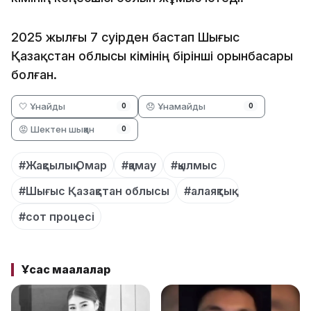
2025 жылғы 7 сәуірден бастап Шығыс
Қазақстан облысы әкімінің бірінші орынбасары
болған.
🤍 Ұнайды
😞 Ұнамайды
0
0
😡 Шектен шыққан
0
#Жақсылық Омар
#қамау
#қылмыс
#Шығыс Қазақстан облысы
#алаяқтық
#сот процесі
Ұқсас мақалалар