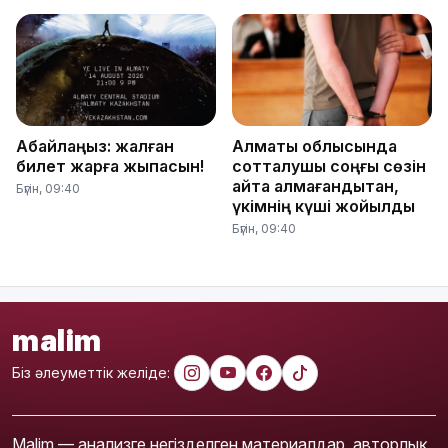
Абайлаңыз: жалған
Алматы облысында
билет жарға жықпасын!
сотталушы соңғы сөзін
айта алмағандықтан,
Бүгін, 09:40
үкімнің күші жойылды
Бүгін, 09:40
malim
Біз әлеуметтік желіде:
Malim — анализге негізделген материалдар, авторлық