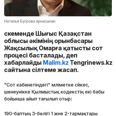
Наталья Бугрова арнасынан
Өскеменде Шығыс Қазақстан
облысы әкімінің орынбасары
Жақсылық Омарға қатысты сот
процесі басталады, деп
хабарлайды
Malim.kz
Tengrinews.kz
сайтына сілтеме жасап.
"Сот кабинетіндегі" мәліметке сәйкес,
шенеунікке Қылмыстық кодекстің екі бабы
бойынша айып тағылып отыр:
190-баптың 3-бөлігі 1 және 2-тармақтары