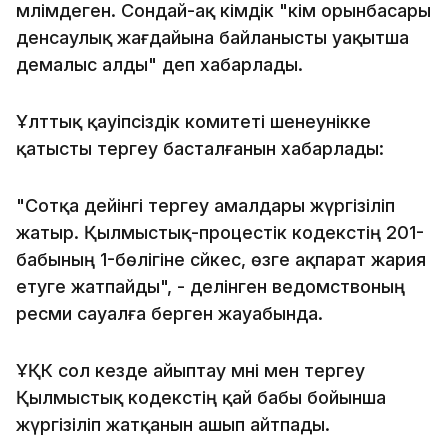
мәлімдеген. Сондай-ақ әкімдік "әкім орынбасары
денсаулық жағдайына байланысты уақытша
демалыс алды" деп хабарлады.
Ұлттық қауіпсіздік комитеті шенеунікке
қатысты тергеу басталғанын хабарлады:
"Сотқа дейінгі тергеу амалдары жүргізіліп
жатыр. Қылмыстық-процестік кодекстің 201-
бабының 1-бөлігіне сәйкес, өзге ақпарат жария
етуге жатпайды", - делінген ведомствоның
ресми сауалға берген жауабында.
ҰҚК сол кезде айыптау мәні мен тергеу
Қылмыстық кодекстің қай бабы бойынша
жүргізіліп жатқанын ашып айтпады.