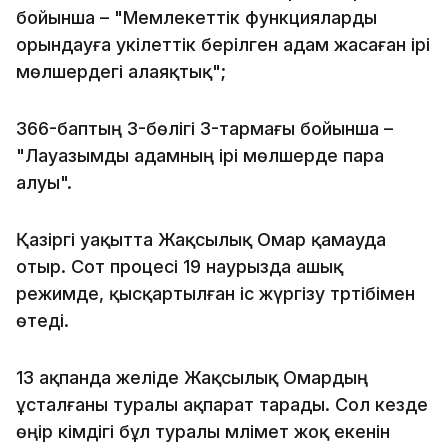
бойынша – "Мемлекеттік функцияларды
орындауға уәкілеттік берілген адам жасаған ірі
мөлшердегі алаяқтық";
366-баптың 3-бөлігі 3-тармағы бойынша –
"Лауазымды адамның ірі мөлшерде пара
алуы".
Қазіргі уақытта Жақсылық Омар қамауда
отыр. Сот процесі 19 наурызда ашық
режимде, қысқартылған іс жүргізу тәртібімен
өтеді.
13 ақпанда желіде Жақсылық Омардың
ұсталғаны туралы ақпарат тарады. Сол кезде
өңір әкімдігі бұл туралы мәлімет жоқ екенін