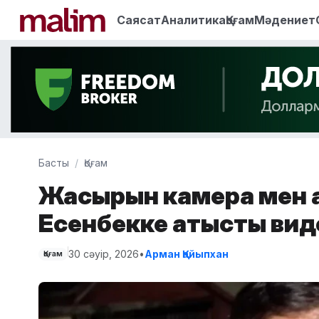
Саясат
Аналитика
Қоғам
Мәдениет
Басты
Қоғам
Жасырын камера мен а
Есенбекке қатысты ви
30 сәуір, 2026
•
Арман Қайыпхан
Қоғам