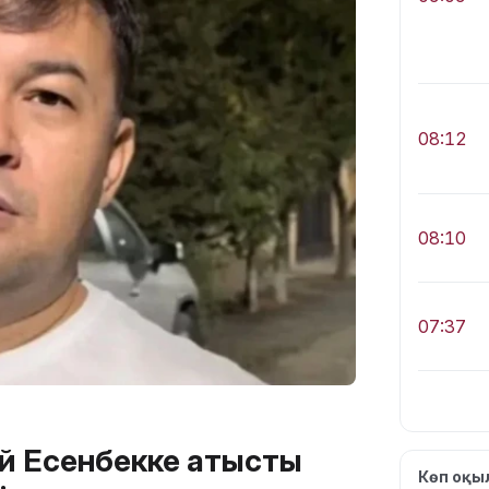
08:12
08:10
07:37
 Есенбекке қатысты
Көп оқ