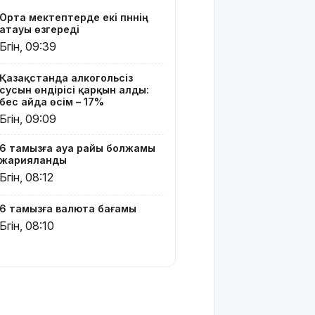
тегін
Орта мектептерде екі пәннің
пайдалана
атауы өзгереді
алады –
Бүгін, 09:39
«Әділет»
партиясының
Қазақстанда алкогольсіз
кандидаты
сусын өндірісі қарқын алды:
бес айда өсім – 17%
Димаш
Бүгін, 09:09
тыңдармандарына
жаңа
6 тамызға ауа райы болжамы
әлемдік
жарияланды
жобасын
Бүгін, 08:12
таныстырды
Қазақстандық
6 тамызға валюта бағамы
жүзушілер
Бүгін, 08:10
АҚШ-тағы
халықаралық
турнирде
17 медаль
жеңіп алды