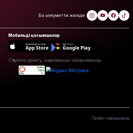
оқпанының
құрылысын
бастады
Біз әлеуметтік желіде:
Атыраулық
полицей
Мобильді қосымшалар
өртеніп
жатқан
Download on the
Get it on
App Store
Google Play
үйден
адамдарды
Қауіпсіз орнату, жарнамасыз хабарламалар.
аман алып
шықты
Бейнебақылау
камераларына
қойылатын
талаптар
өзгереді
Доллар
Прайс-парақшасы
құны 470
теңгеден