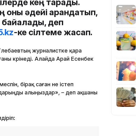
ілерде кең тарады.
23:11
 оны әдейі арандатып,
 байқалады, деп
.kz
-ке сілтеме жасап.
Төлебаевтың журналистке қара
ғаны көрінеді. Алайда Арай Есенбек
22:54
спін, бірақ саған не істеп
лдарыңды алыңыздар», – деп ақшаны
21:52
діріп: