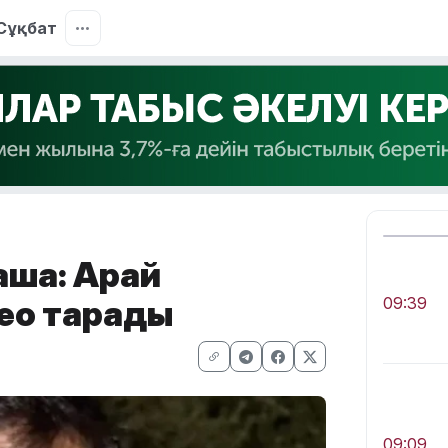
Сұқбат
қша: Арай
део тарады
09:39
09:09