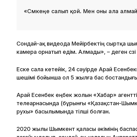
«Сөмкеңе салып қой. Мен оны ала алмай
Сондай-ақ видеода Мейірбектің сыртқа шығы
камера орнатып едім. Алмады», – деген сөзі
Еске сала кетейік, 24 сәуірде Арай Есенбек
шешімі бойынша ол 5 жылға бас бостандығ
Арай Есенбек еңбек жолын «Хабар» агенттіг
телеарнасында (бұрынғы «Қазақстан-Шымке
рухы» басылымында тілші болған.
2020 жылы Шымкент қаласы әкімінің баспас