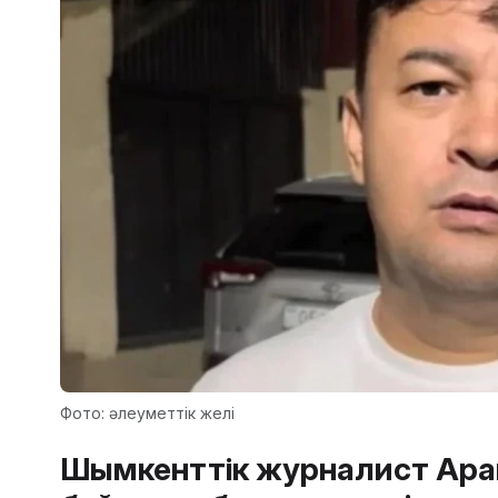
Фото: әлеуметтік желі
Шымкенттік журналист Арай