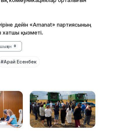
ттық коммуникациялар орталығын
19:21
әуіріне дейін «Amanat» партиясының
 хатшы қызметі.
шыққан
0
#Арай Есенбек
18:41
18:40