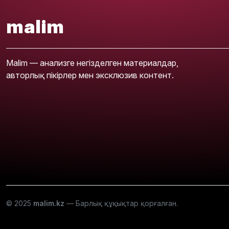
malim
Malim — анализге негізделген материалдар,
авторлық пікірлер мен эксклюзив контент.
© 2025
malim.kz
— Барлық құқықтар қорғалған.