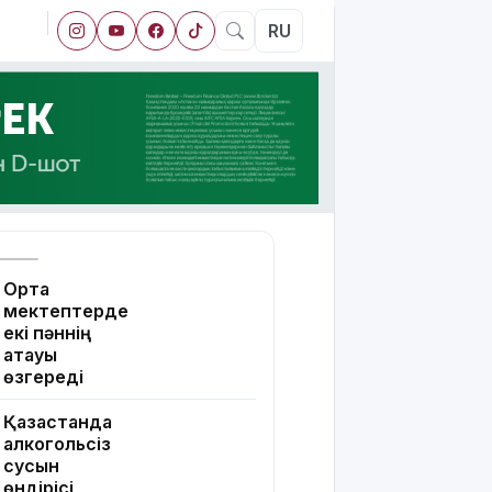
RU
Орта
мектептерде
екі пәннің
атауы
өзгереді
Қазақстанда
алкогольсіз
сусын
өндірісі