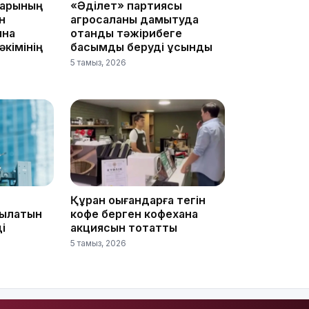
дарының
«Әділет» партиясы
н
агросаланы дамытуда
ына
отандық тәжірибеге
кімінің
басымдық беруді ұсынды
18:35
5 тамыз, 2026
18:25
Құран оқығандарға тегін
йылатын
кофе берген кофехана
і
акциясын тоқтатты
5 тамыз, 2026
18:10