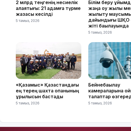
2 млрд теңгенің несиелік
Білім беру ұйым
алаяқтығы: 21 адамға түрме
жаңа оқу жылы ме
жазасы кесілді
жылыту маусым
дайындығы ШҚО ә
5 тамыз, 2026
жіті бақылауында
5 тамыз, 2026
«Қазақмыс» Қазақстандағы
Бейнебақылау
ең терең шахта оқпанының
камераларына қо
құрылысын бастады
талаптар өзгеред
5 тамыз, 2026
5 тамыз, 2026