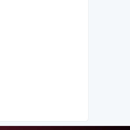
Ақтөбе
облысында
балықтар
жаппай
қырылып
жатыр
«Әділет»
партиясы
агросаланы
дамытуда
отандық
тәжірибеге
басымдық
беруді
ұсынды
«Қазақмыс»
Қазақстандағы
ең терең
шахта