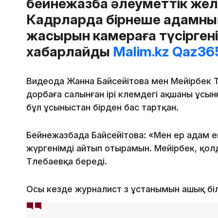
бейнежазба әлеуметтік жел
Кадрларда бірнеше адамның
жасырын камераға түсіргені
хабарлайды
Malim.kz
Qaz365
Видеода Жанна Байсейітова мен Мейірбек 
дорбаға салынған ірі көлемдегі ақшаны ұсын
бұл ұсыныстан бірден бас тартқан.
Бейнежазбада Байсейітова: «Мен ер адам еме
жүргенімді айтып отырамын. Мейірбек, қо
Төлебаевқа береді.
Осы кезде журналист өз ұстанымын ашық біл