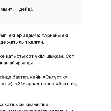
мын», – дейді.
21:30
п, екі ер адамға: «Арнайы екі
 де жазылып қалған.
ке қатысты сот үкімі шыққан. Сот
ынан айырылды.
20:16
інде бастап, кейін «Оңтүстік»
нт»), «31» арнада және «Азаттық
өз хатшысы қызметіне