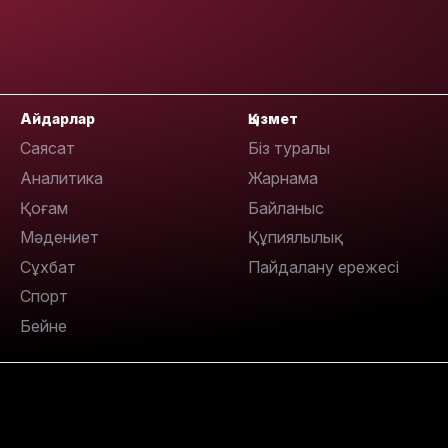
Айдарлар
Қызмет
Саясат
Біз туралы
18:00
Аналитика
Жарнама
Қоғам
Байланыс
Мәдениет
Құпиялылық
Сұхбат
Пайдалану ережесі
Спорт
17:47
Бейне
17:30