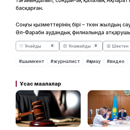
тағайындалып, сондай-ақ қалалық Ақпара
басқарған.
Соңғы қызметтерінің бірі – өткен жылдың с
Әл-Фараби аудандық филиалында атқарушы
🤍 Ұнайды
😞 Ұнамайды
😡 Шектен 
0
0
#шымкент
#журналист
#қамау
#видео
Ұқсас мақалалар