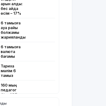
қарқын алды:
бес айда
өсім – 17%
6 тамызға
ауа райы
болжамы
жарияланды
6 тамызға
валюта
бағамы
Тарихқа
мәлім 6
тамыз
160 мың
педагог
ChatGPT
Edu
ылды
қызметін