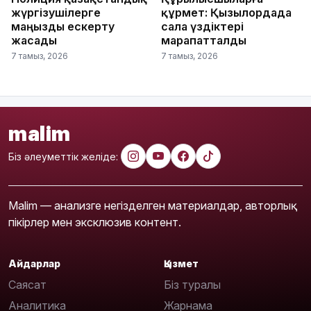
жүргізушілерге
құрмет: Қызылордада
маңызды ескерту
сала үздіктері
жасады
марапатталды
7 тамыз, 2026
7 тамыз, 2026
malim
Біз әлеуметтік желіде:
Malim — анализге негізделген материалдар, авторлық
пікірлер мен эксклюзив контент.
Айдарлар
Қызмет
Саясат
Біз туралы
Аналитика
Жарнама