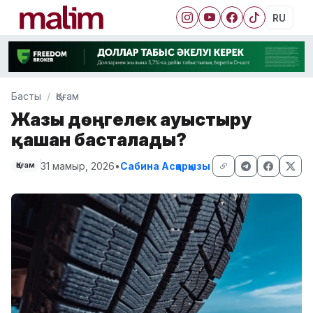
RU
Басты
Қоғам
Жазғы дөңгелек ауыстыру
қашан басталады?
31 мамыр, 2026
•
Сабина Асқарқызы
Қоғам