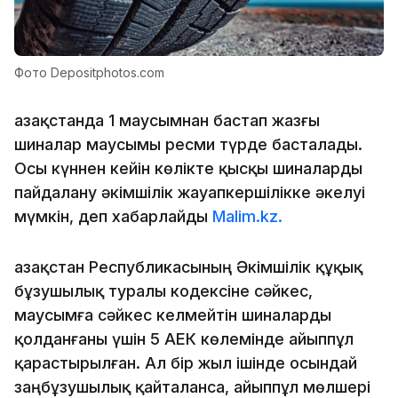
Фото Depositphotos.com
Қазақстанда 1 маусымнан бастап жазғы
шиналар маусымы ресми түрде басталады.
Осы күннен кейін көлікте қысқы шиналарды
пайдалану әкімшілік жауапкершілікке әкелуі
мүмкін, деп хабарлайды
Malim.kz.
Қазақстан Республикасының Әкімшілік құқық
бұзушылық туралы кодексіне сәйкес,
маусымға сәйкес келмейтін шиналарды
қолданғаны үшін 5 АЕК көлемінде айыппұл
қарастырылған. Ал бір жыл ішінде осындай
заңбұзушылық қайталанса, айыппұл мөлшері