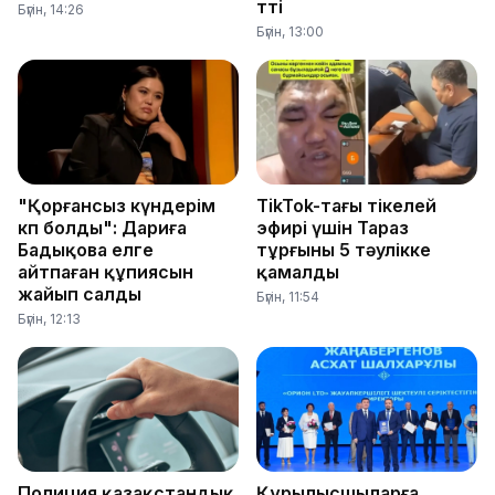
өтті
Бүгін, 14:26
Бүгін, 13:00
"Қорғансыз күндерім
TikTok-тағы тікелей
көп болды": Дариға
эфирі үшін Тараз
Бадықова елге
тұрғыны 5 тәулікке
айтпаған құпиясын
қамалды
жайып салды
Бүгін, 11:54
Бүгін, 12:13
Полиция қазақстандық
Құрылысшыларға