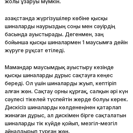
жолы ұзаруы мүмкін.
Қазақстанда жүргізушілер көбіне қысқы
шиналарды наурыздың соңы мен сәуірдің
басында ауыстырады. Дегенмен, заң
бойынша қысқы шиналармен 1 маусымға дейін
жүруге рұқсат етіледі.
Мамандар маусымдық ауыстыру кезінде
қысқы шиналарды дұрыс сақтауға кеңес
береді. Ол үшін шиналарды жуып, кептіріп
алған жөн. Сақтау орны құрғақ, салқын әрі күн
сәулесі тікелей түспейтін жерде болуы керек.
Дискісіз шиналарды көлденеңінен қатарлап
жинаған дұрыс, ал дискімен бірге сақталатын
шиналарды тік күйде қойып, мезгіл-мезгіл
айналдырып тұрған жөн.