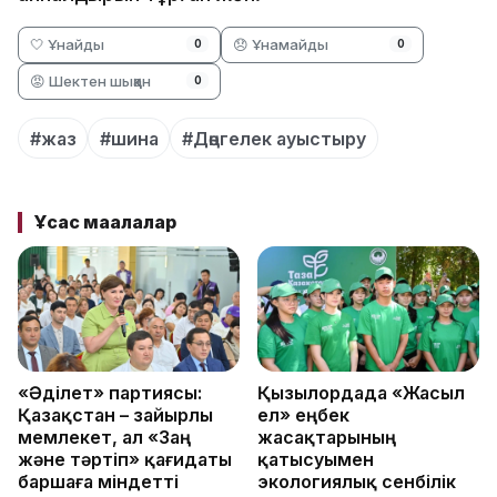
🤍 Ұнайды
😞 Ұнамайды
0
0
😡 Шектен шыққан
0
#жаз
#шина
#Дөңгелек ауыстыру
Ұқсас мақалалар
«Әділет» партиясы:
Қызылордада «Жасыл
Қазақстан – зайырлы
ел» еңбек
мемлекет, ал «Заң
жасақтарының
және тәртіп» қағидаты
қатысуымен
баршаға міндетті
экологиялық сенбілік