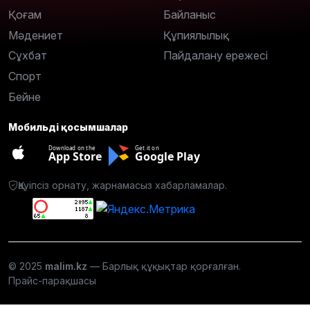
Қоғам
Байланыс
Мәдениет
Құпиялылық
Сұхбат
Пайдалану ережесі
Спорт
Бейне
Мобильді қосымшалар
Download on the
Get it on
App Store
Google Play
Қауіпсіз орнату, жарнамасыз хабарламалар.
© 2025
malim.kz
— Барлық құқықтар қорғалған.
Прайс-парақшасы