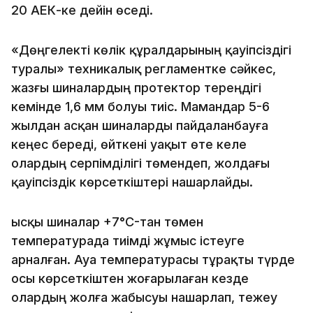
20 АЕК-ке дейін өседі.
«Дөңгелекті көлік құралдарының қауіпсіздігі
туралы» техникалық регламентке сәйкес,
жазғы шиналардың протектор тереңдігі
кемінде 1,6 мм болуы тиіс. Мамандар 5-6
жылдан асқан шиналарды пайдаланбауға
кеңес береді, өйткені уақыт өте келе
олардың серпімділігі төмендеп, жолдағы
қауіпсіздік көрсеткіштері нашарлайды.
Қысқы шиналар +7°C-тан төмен
температурада тиімді жұмыс істеуге
арналған. Ауа температурасы тұрақты түрде
осы көрсеткіштен жоғарылаған кезде
олардың жолға жабысуы нашарлап, тежеу