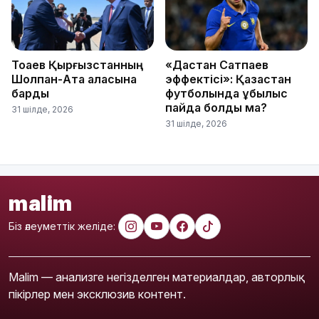
Тоқаев Қырғызстанның
«Дастан Сатпаев
Шолпан-Ата қаласына
эффектісі»: Қазақстан
барды
футболында құбылыс
пайда болды ма?
31 шілде, 2026
31 шілде, 2026
malim
Біз әлеуметтік желіде:
Malim — анализге негізделген материалдар, авторлық
пікірлер мен эксклюзив контент.