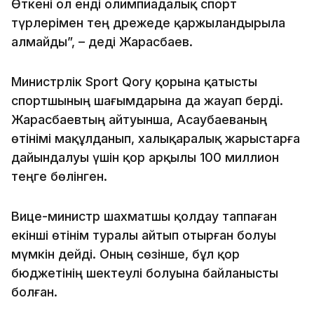
Өткені ол енді олимпиадалық спорт
түрлерімен тең дәрежеде қаржыландырыла
алмайды”, – деді Жарасбаев.
Министрлік Sport Qory қорына қатысты
спортшының шағымдарына да жауап берді.
Жарасбаевтың айтуынша, Асаубаеваның
өтінімі мақұлданып, халықаралық жарыстарға
дайындалуы үшін қор арқылы 100 миллион
теңге бөлінген.
Вице-министр шахматшы қолдау таппаған
екінші өтінім туралы айтып отырған болуы
мүмкін дейді. Оның сөзінше, бұл қор
бюджетінің шектеулі болуына байланысты
болған.