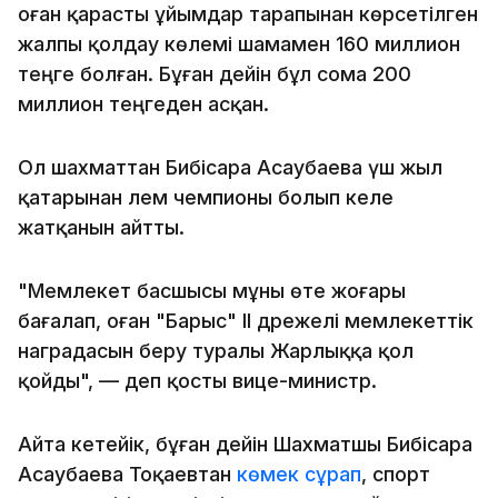
оған қарасты ұйымдар тарапынан көрсетілген
жалпы қолдау көлемі шамамен 160 миллион
теңге болған. Бұған дейін бұл сома 200
миллион теңгеден асқан.
Ол шахматтан Бибісара Асаубаева үш жыл
қатарынан әлем чемпионы болып келе
жатқанын айтты.
"Мемлекет басшысы мұны өте жоғары
бағалап, оған "Барыс" ІІ дәрежелі мемлекеттік
наградасын беру туралы Жарлыққа қол
қойды", — деп қосты вице-министр.
Айта кетейік, бұған дейін Шахматшы Бибісара
Асаубаева Тоқаевтан
көмек сұрап
, спорт