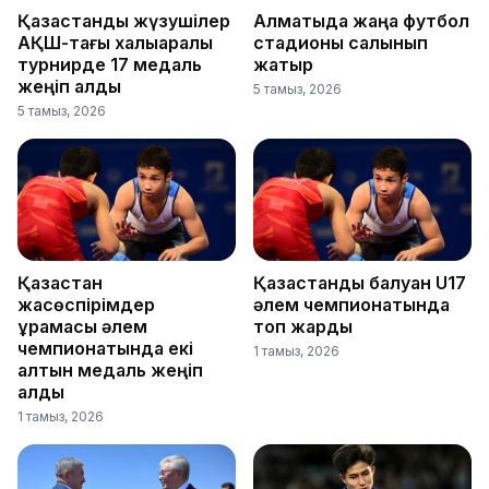
Қазақстандық жүзушілер
Алматыда жаңа футбол
АҚШ-тағы халықаралық
стадионы салынып
турнирде 17 медаль
жатыр
жеңіп алды
5 тамыз, 2026
5 тамыз, 2026
Қазақстан
Қазақстандық балуан U17
жасөспірімдер
әлем чемпионатында
құрамасы әлем
топ жарды
чемпионатында екі
1 тамыз, 2026
алтын медаль жеңіп
алды
1 тамыз, 2026