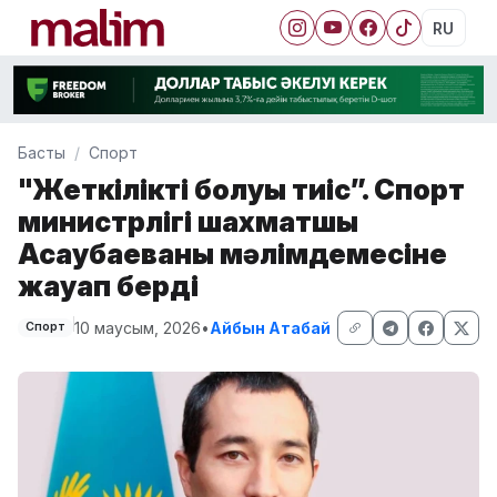
RU
Басты
Спорт
"Жеткілікті болуы тиіс”. Спорт
министрлігі шахматшы
Асаубаеваның мәлімдемесіне
жауап берді
10 маусым, 2026
•
Айбын Атабай
Спорт