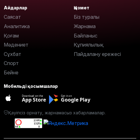
Айдарлар
Қызмет
Саясат
Біз туралы
Аналитика
Жарнама
Қоғам
Байланыс
Мәдениет
Құпиялылық
Сұхбат
Пайдалану ережесі
Спорт
Бейне
Мобильді қосымшалар
Download on the
Get it on
App Store
Google Play
Қауіпсіз орнату, жарнамасыз хабарламалар.