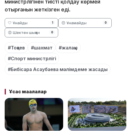
министрлігінен тиісті қолдау көрмей
отырғанын жеткізген еді.
🤍 Ұнайды
😞 Ұнамайды
1
0
😡 Шектен шыққан
0
#Тоқаев
#шахмат
#жалақы
#Спорт министрлігі
#Бибісара Асаубаева мәлімдеме жасады
Ұқсас мақалалар