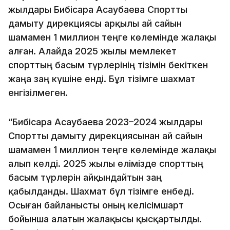
жылдары Бибісара Асаубаева Спортты
дамыту дирекциясы арқылы ай сайын
шамамен 1 миллион теңге көлемінде жалақы
алған. Алайда 2025 жылы мемлекет
спорттың басым түрлерінің тізімін бекіткен
жаңа заң күшіне енді. Бұл тізімге шахмат
енгізілмеген.
“Бибісара Асаубаева 2023–2024 жылдары
Спортты дамыту дирекциясынан ай сайын
шамамен 1 миллион теңге көлемінде жалақы
алып келді. 2025 жылы елімізде спорттың
басым түрлерін айқындайтын заң
қабылданды. Шахмат бұл тізімге енбеді.
Осыған байланысты оның келісімшарт
бойынша алатын жалақысы қысқартылды.