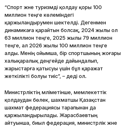
“Спорт және туризмді қолдау қоры 100
миллион теңге көлеміндегі
қаржыландырумен шектелді. Дегенмен
динамикаға қарайтын болсақ, 2024 жылы ол
63 миллион теңге, 2025 жылы 79 миллион
теңге, ал 2026 жылы 100 миллион теңге
алды. Менің ойымша, бір спортшының жоғары
халықаралық деңгейде дайындалып,
жарыстарға қатысуы үшін бұл қаражат
жеткілікті болуы тиіс”, – деді ол.
Министрліктің мәліметінше, мемлекеттік
қолдаудан бөлек, шахматшы Қазақстан
шахмат федерациясы тарапынан да
қаржыландырылады. Жарасбаевтың
айтуынша, биыл федерация, министрлік және