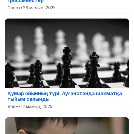
гроссмейстер
Спорт
•
26 мамыр, 2025
Құмар ойынның түрі: Ауғанстанда шахматқа
тыйым салынды
Әлем
•
12 мамыр, 2025