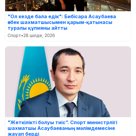
"Ол кезде бала едік": Бибісара Асаубаева
өзбек шахматшысымен қарым-қатынасы
туралы құпияны айтты
Спорт
•
28 шілде, 2026
"Жеткілікті болуы тиіс”. Спорт министрлігі
шахматшы Асаубаеваның мәлімдемесіне
жауап берді