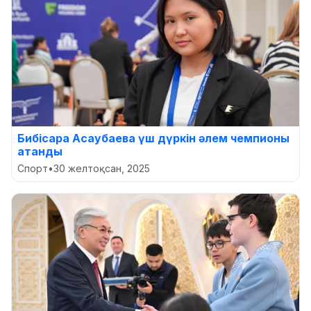
Бибісара Асаубаева үш дүркін әлем чемпионы
атанды
Спорт
•
30 желтоқсан, 2025