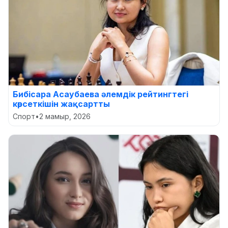
Бибісара Асаубаева әлемдік рейтингтегі
көрсеткішін жақсартты
Спорт
•
2 мамыр, 2026