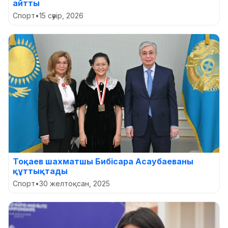
айтты
Спорт
•
15 сәуір, 2026
Тоқаев шахматшы Бибісара Асаубаеваны
құттықтады
Спорт
•
30 желтоқсан, 2025