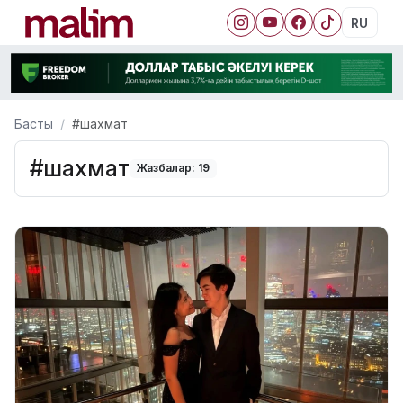
RU
Басты
#шахмат
#шахмат
Жазбалар: 19