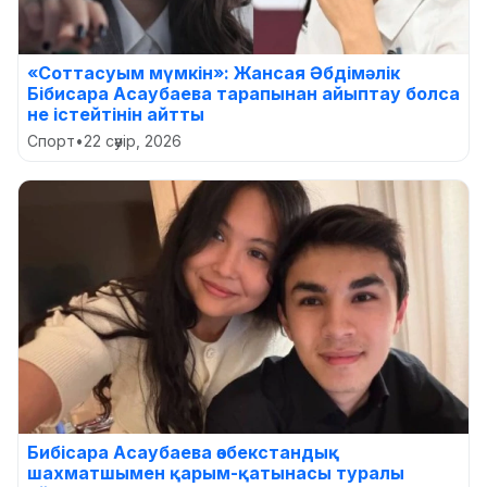
«Соттасуым мүмкін»: Жансая Әбдімәлік
Бібисара Асаубаева тарапынан айыптау болса
не істейтінін айтты
Спорт
•
22 сәуір, 2026
Бибісара Асаубаева өзбекстандық
шахматшымен қарым-қатынасы туралы