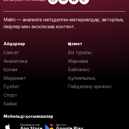
Malim — анализге негізделген материалдар, авторлық
пікірлер мен эксклюзив контент.
Айдарлар
Қызмет
Саясат
Біз туралы
Аналитика
Жарнама
Қоғам
Байланыс
Мәдениет
Құпиялылық
Сұхбат
Пайдалану ережесі
Спорт
Бейне
Мобильді қосымшалар
Download on the
Get it on
App Store
Google Play