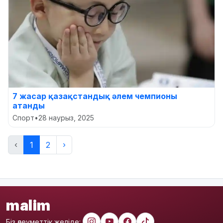
7 жасар қазақстандық әлем чемпионы
атанды
Спорт
•
28 наурыз, 2025
‹
1
2
›
malim
Біз әлеуметтік желіде: