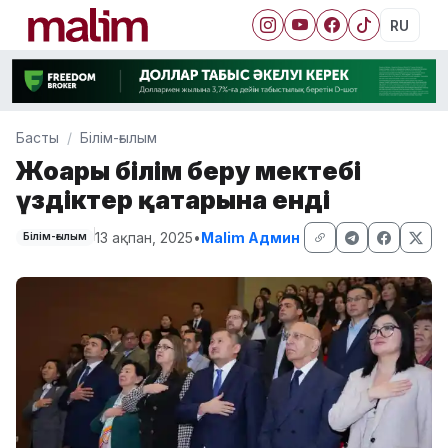
RU
Басты
Білім-ғылым
Жоғары білім беру мектебі
үздіктер қатарына енді
13 ақпан, 2025
•
Malim Админ
Білім-ғылым