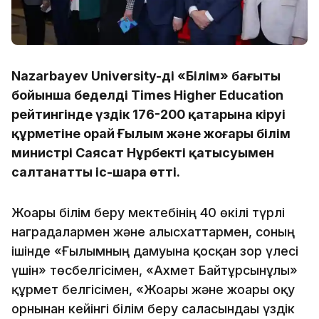
Nazarbayev University-дің «Білім» бағыты
бойынша беделді Times Higher Education
рейтингінде үздік 176-200 қатарына кіруі
құрметіне орай Ғылым және жоғары білім
министрі Саясат Нұрбектің қатысуымен
салтанатты іс-шара өтті.
Жоғары білім беру мектебінің 40 өкілі түрлі
наградалармен және алғысхаттармен, соның
ішінде «Ғылымның дамуына қосқан зор үлесі
үшін» төсбелгісімен, «Ахмет Байтұрсынұлы»
құрмет белгісімен, «Жоғары және жоғары оқу
орнынан кейінгі білім беру саласындағы үздік