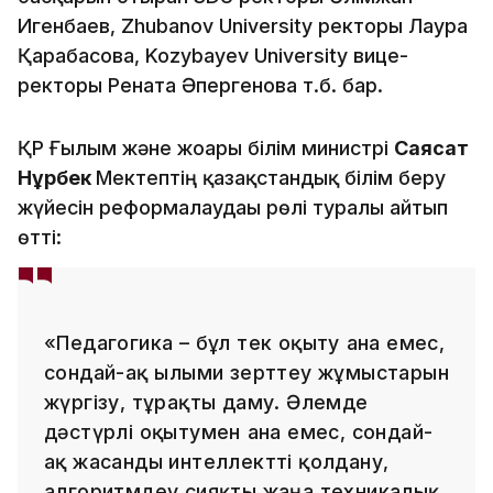
Игенбаев, Zhubanov University ректоры Лаура
Қарабасова, Kozybayev University вице-
ректоры Рената Әпергенова т.б. бар.
ҚР Ғылым және жоғары білім министрі
Саясат
Нұрбек
Мектептің қазақстандық білім беру
жүйесін реформалаудағы рөлі туралы айтып
өтті:
«Педагогика – бұл тек оқыту ғана емес,
сондай-ақ ғылыми зерттеу жұмыстарын
жүргізу, тұрақты даму. Әлемде
дәстүрлі оқытумен ғана емес, сондай-
ақ жасанды интеллектті қолдану,
алгоритмдеу сияқты жаңа техникалық