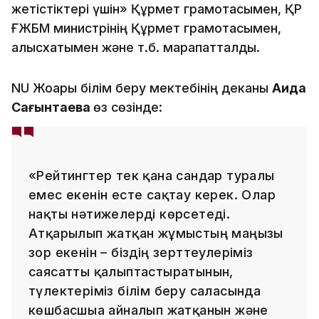
жетістіктері үшін» Құрмет грамотасымен, ҚР
ҒЖБМ министрінің Құрмет грамотасымен,
алғысхатымен және т.б. марапатталды.
NU Жоғары білім беру мектебінің деканы
Аида
Сағынтаева
өз сөзінде:
«Рейтингтер тек қана сандар туралы
емес екенін есте сақтау керек. Олар
нақты нәтижелерді көрсетеді.
Атқарылып жатқан жұмыстың маңызы
зор екенін – біздің зерттеулеріміз
саясатты қалыптастыратынын,
түлектеріміз білім беру саласында
көшбасшыға айналып жатқанын және