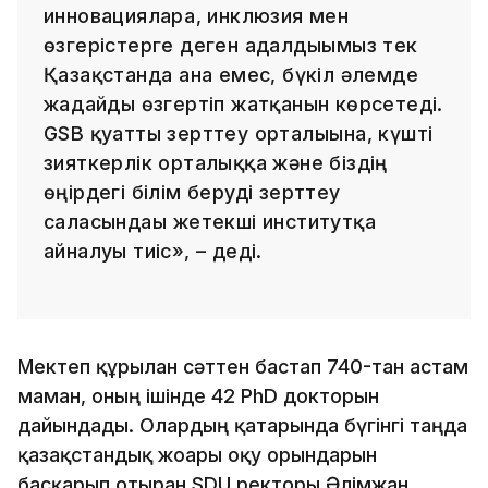
инновацияларға, инклюзия мен
өзгерістерге деген адалдығымыз тек
Қазақстанда ғана емес, бүкіл әлемде
жағдайды өзгертіп жатқанын көрсетеді.
GSB қуатты зерттеу орталығына, күшті
зияткерлік орталыққа және біздің
өңірдегі білім беруді зерттеу
саласындағы жетекші институтқа
айналуы тиіс», – деді.
Мектеп құрылған сәттен бастап 740-тан астам
маман, оның ішінде 42 PhD докторын
дайындады. Олардың қатарында бүгінгі таңда
қазақстандық жоғары оқу орындарын
басқарып отырған SDU ректоры Әлімжан