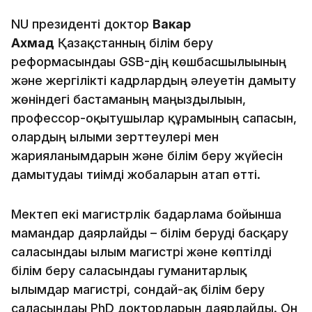
NU президенті доктор
Вакар
Ахмад
Қазақстанның білім беру
реформасындағы GSB-дің көшбасшылығының
және жергілікті кадрлардың әлеуетін дамыту
жөніндегі бастаманың маңыздылығын,
профессор-оқытушылар құрамының сапасын,
олардың ғылыми зерттеулері мен
жарияланымдарын және білім беру жүйесін
дамытудағы тиімді жобаларын атап өтті.
Мектеп екі магистрлік бағдарлама бойынша
мамандар даярлайды – білім беруді басқару
саласындағы ғылым магистрі және көптілді
білім беру саласындағы гуманитарлық
ғылымдар магистрі, сондай-ақ білім беру
саласындағы PhD докторларын даярлайды. Он