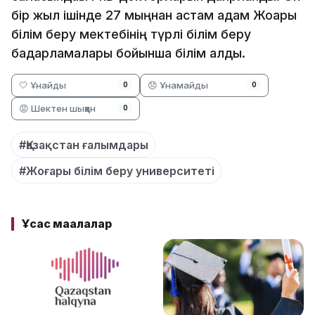
бір жыл ішінде 27 мыңнан астам адам Жоғары
білім беру мектебінің түрлі білім беру
бағдарламалары бойынша білім алды.
🤍 Ұнайды
😞 Ұнамайды
0
0
😡 Шектен шыққан
0
#Қазақстан ғалымдары
#Жоғары білім беру университеті
Ұқсас мақалалар