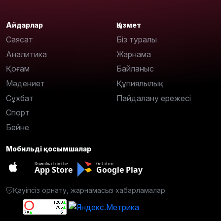
Айдарлар
Қызмет
Саясат
Біз туралы
Аналитика
Жарнама
Қоғам
Байланыс
Мәдениет
Құпиялылық
Сұхбат
Пайдалану ережесі
Спорт
Бейне
Мобильді қосымшалар
Download on the
Get it on
App Store
Google Play
Қауіпсіз орнату, жарнамасыз хабарламалар.