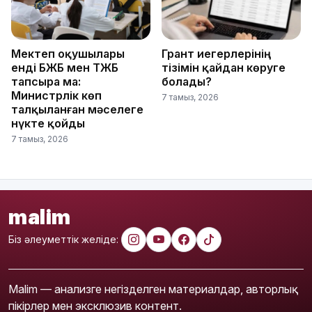
Мектеп оқушылары
Грант иегерлерінің
енді БЖБ мен ТЖБ
тізімін қайдан көруге
тапсыра ма:
болады?
Министрлік көп
7 тамыз, 2026
талқыланған мәселеге
нүкте қойды
7 тамыз, 2026
malim
Біз әлеуметтік желіде:
Malim — анализге негізделген материалдар, авторлық
пікірлер мен эксклюзив контент.