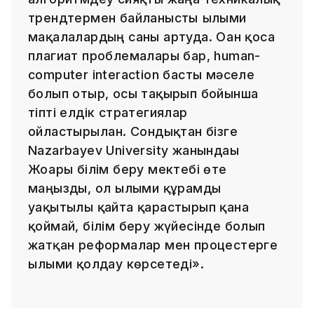
трендтермен байланысты ғылыми
мақалалардың саны артуда. Оған қоса
плагиат проблемалары бар, human-
computer interaction басты мәселе
болып отыр, осы тақырып бойынша
тіпті елдік стратегиялар
ойластырылған. Сондықтан бізге
Nazarbayev University жанындағы
Жоғары білім беру мектебі өте
маңызды, ол ғылыми құрамды
уақытылы қайта қарастырып қана
қоймай, білім беру жүйесінде болып
жатқан реформалар мен процестерге
ғылыми қолдау көрсетеді».