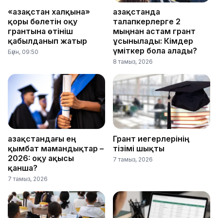
«Қазақстан халқына»
Қазақстанда
қоры бөлетін оқу
талапкерлерге 2
грантына өтініш
мыңнан астам грант
қабылданып жатыр
ұсынылады: Кімдер
үміткер бола алады?
Бүгін, 09:50
8 тамыз, 2026
Қазақстандағы ең
Грант иегерлерінің
қымбат мамандықтар –
тізімі шықты
2026: оқу ақысы
7 тамыз, 2026
қанша?
7 тамыз, 2026