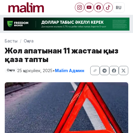
RU
Басты
Оқиға
Жол апатынан 11 жастағы қыз
қаза тапты
25 қыркүйек, 2025
•
Malim Админ
Оқиға