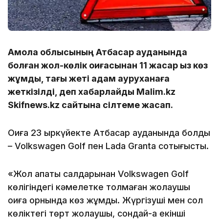
Ақмола облысының Атбасар ауданында
болған жол-көлік оқиғасынан 11 жасар қыз көз
жұмды, тағы жеті адам ауруханаға
жеткізілді, деп хабарлайды Malim.kz
Skifnews.kz сайтына сілтеме жасап.
Оқиға 23 қыркүйекте Атбасар ауданында болды
– Volkswagen Golf пен Lada Granta соқтығысты.
«Жол апаты салдарынан Volkswagen Golf
көлігіндегі кәмелетке толмаған жолаушы
оқиға орнында көз жұмды. Жүргізуші мен сол
көліктегі төрт жолаушы, сондай-ақ екінші