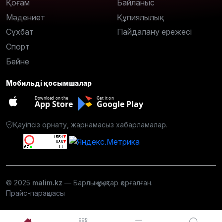
Қоғам
Байланыс
Мәдениет
Құпиялылық
Сұхбат
Пайдалану ережесі
Спорт
Бейне
Мобильді қосымшалар
Download on the
Get it on
App Store
Google Play
Қауіпсіз орнату, жарнамасыз хабарламалар.
© 2025
malim.kz
— Барлық құқықтар қорғалған.
Прайс-парақшасы