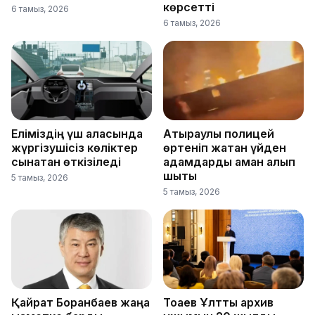
көрсетті
6 тамыз, 2026
6 тамыз, 2026
Еліміздің үш қаласында
Атыраулық полицей
жүргізушісіз көліктер
өртеніп жатқан үйден
сынақтан өткізіледі
адамдарды аман алып
шықты
5 тамыз, 2026
5 тамыз, 2026
Қайрат Боранбаев жаңа
Тоқаев Ұлттық архив