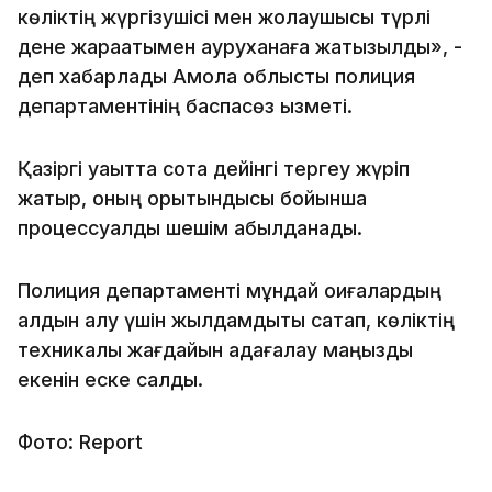
көліктің жүргізушісі мен жолаушысы түрлі
дене жарақатымен ауруханаға жатқызылды», -
деп хабарлады Ақмола облыстық полиция
департаментінің баспасөз қызметі.
Қазіргі уақытта сотқа дейінгі тергеу жүріп
жатыр, оның қорытындысы бойынша
процессуалдық шешім қабылданады.
Полиция департаменті мұндай оқиғалардың
алдын алу үшін жылдамдықты сақтап, көліктің
техникалық жағдайын қадағалау маңызды
екенін еске салды.
Фото: Report