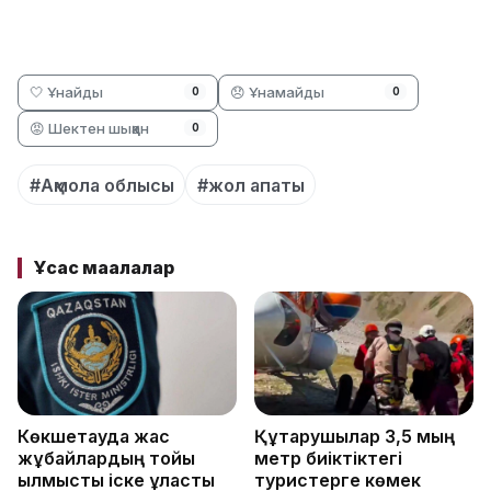
🤍 Ұнайды
😞 Ұнамайды
0
0
😡 Шектен шыққан
0
#Ақмола облысы
#жол апаты
Ұқсас мақалалар
Көкшетауда жас
Құтқарушылар 3,5 мың
жұбайлардың тойы
метр биіктіктегі
қылмыстық іске ұласты
туристерге көмек