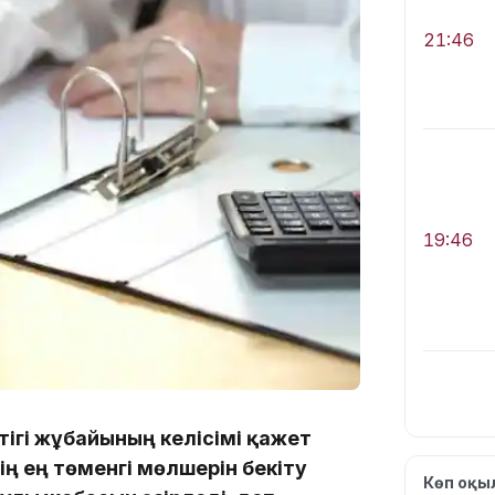
21:46
19:46
ігі жұбайының келісімі қажет
19:36
ң ең төменгі мөлшерін бекіту
Көп оқ