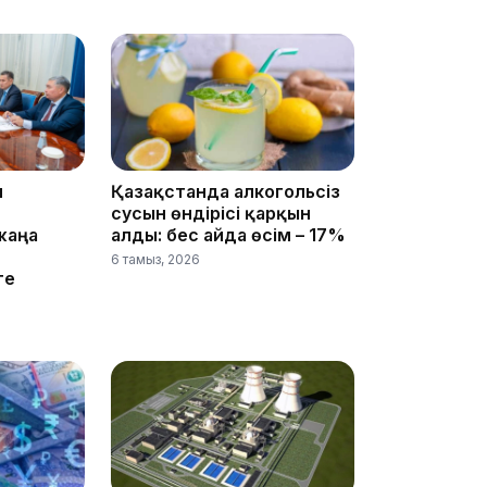
н
Қазақстанда алкогольсіз
14:47
сусын өндірісі қарқын
жаңа
алды: бес айда өсім – 17%
6 тамыз, 2026
ге
14:36