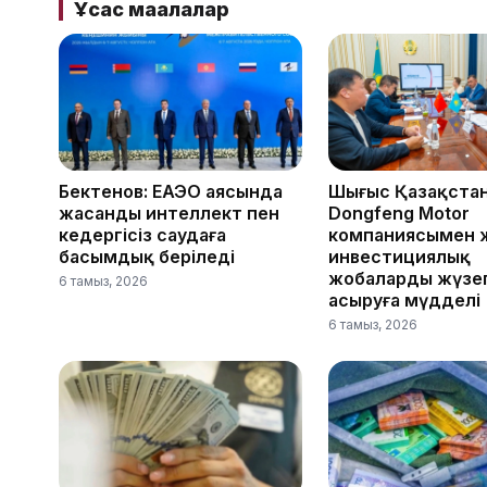
Ұқсас мақалалар
Бектенов: ЕАЭО аясында
Шығыс Қазақста
жасанды интеллект пен
Dongfeng Motor
кедергісіз саудаға
компаниясымен 
басымдық беріледі
инвестициялық
жобаларды жүзе
6 тамыз, 2026
асыруға мүдделі
6 тамыз, 2026