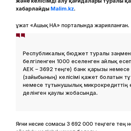
және келісімді алу қағидалары туралы қа
хабарлайды
Malim.kz
.
Құжат «Ашық НҚА» порталында жарияланған.
Республикалық бюджет туралы заңмен 
белгіленген 1000 еселенген айлық есеп
АЕК – 3692 теңге) банк қарызы немес
(зайыбының) келісімі қажет болатын т
немесе тұтынушылық микрокредиттің ең
делінген қаулы жобасында.
Яғни несие сомасы 3 692 000 теңгеге тең н