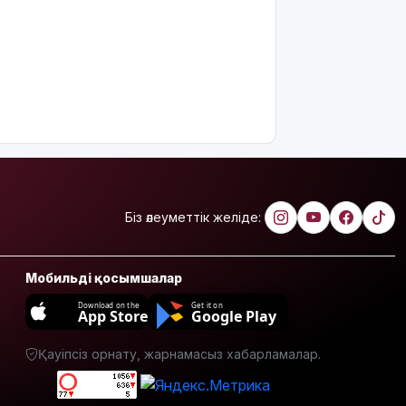
бөлінді?
Қуандық
Бишімбаевтың
анасы
бұрынғы
келінінен
25 млн
теңге
өндіріп
алмақ
Біз әлеуметтік желіде:
Іздеуде
жүрген
блогер
Қайсар
Мобильді қосымшалар
Қамза
Download on the
Get it on
Вьетнамнан
App Store
Google Play
елге
қайтарылды
Қауіпсіз орнату, жарнамасыз хабарламалар.
Тамыздың
басты