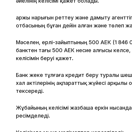
әйелінің келісімі қажет болады.
Қаржы нарығын реттеу және дамыту агенттіг
отбасының бұған дейін алған және төлеп ж
Мәселен, ерлі-зайыптының 500 АЕК (1 846 0
банктен тағы 500 АЕК несие алғысы келсе, 
келісімін беруі қажет.
Банк жеке тұлғаға кредит беру туралы шеш
хал актілерінің ақпараттық жүйесі арқылы
тексереді.
Жұбайының келісімі жазбаша еркін нысанда
ресімделеді.