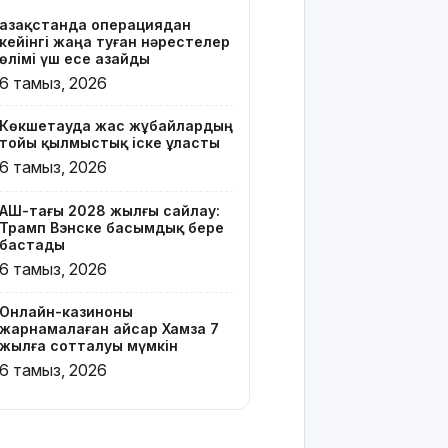
сотталуы
Қазақстанда операциядан
мүмкін
кейінгі жаңа туған нәрестелер
өлімі үш есе азайды
Қызылорда
6 тамыз, 2026
облысында
жылына 6
Көкшетауда жас жұбайлардың
мың тонна
тойы қылмыстық іске ұласты
өнім
6 тамыз, 2026
өндіретін
құс
фабрикасы
АҚШ-тағы 2028 жылғы сайлау:
Трамп Вэнске басымдық бере
ашылды
бастады
6 тамыз, 2026
Балағат
сөздер
жариялаған
Онлайн-казиноны
жарнамалаған Қайсар Хамза 7
TikTok
жылға сотталуы мүмкін
блогер
6 тамыз, 2026
қамауға
алынды
Құтқарушылар