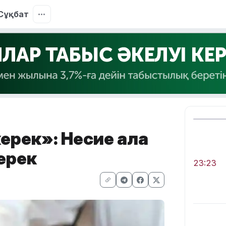
Сұқбат
ерек»: Несие ала
керек
23:23