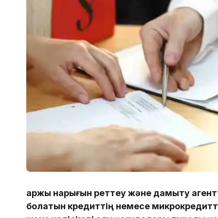
Қаржы нарығын реттеу және дамыту агентт
болатын кредиттің немесе микрокредитті