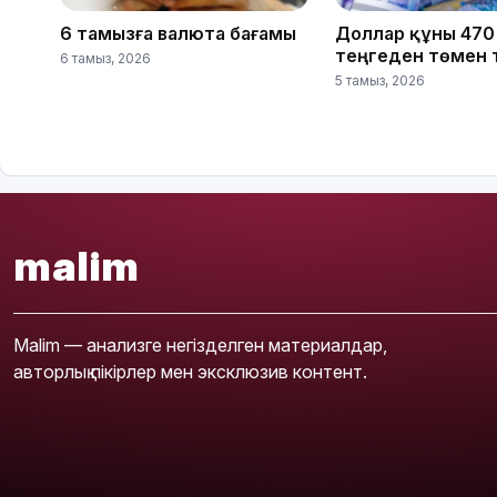
6 тамызға валюта бағамы
Доллар құны 470
теңгеден төмен 
6 тамыз, 2026
5 тамыз, 2026
malim
Malim — анализге негізделген материалдар,
авторлық пікірлер мен эксклюзив контент.