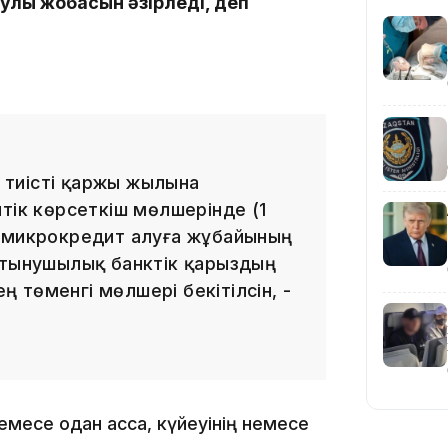
улы жобасын әзірледі, деп
19:10
тиісті қаржы жылына
тік көрсеткіш мөлшерінде (1
е микрокредит алуға жұбайының
ұтынушылық банктік қарыздың
 төменгі мөлшері бекітілсін, -
19:09
емесе одан асса, күйеуінің немесе