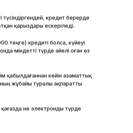
18:50
і түсіндіргендей, кредит берерде
атқан қарыздары ескеріледі.
00 теңге) кредиті болса, күйеуі
онда міндетті түрде әйелі оған өз
17:33
ім қабылдағаннан кейін азаматтық
 оның жұбайы туралы ақпаратты
 қағазда не электронды түрде