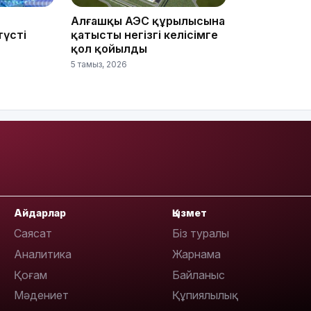
Алғашқы АЭС құрылысына
түсті
қатысты негізгі келісімге
қол қойылды
5 тамыз, 2026
13:59
Айдарлар
Қызмет
13:22
Саясат
Біз туралы
Аналитика
Жарнама
Қоғам
Байланыс
Мәдениет
Құпиялылық