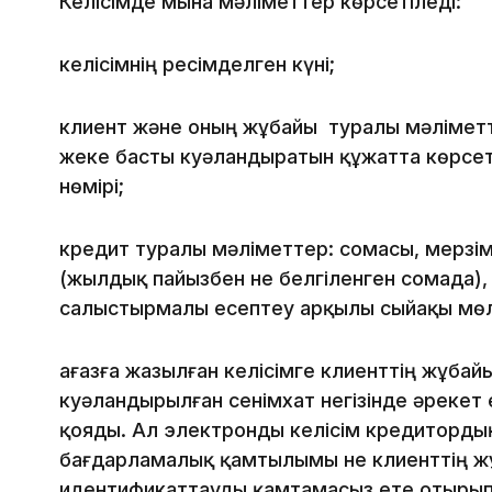
Келісімде мына мәліметтер көрсетіледі:
келісімнің ресімделген күні;
клиент және оның жұбайы туралы мәліметтер
жеке басты куәландыратын құжатта көрсет
нөмірі;
кредит туралы мәліметтер: сомасы, мерзім
(жылдық пайызбен не белгіленген сомада), 
салыстырмалы есептеу арқылы сыйақы мөл
Қағазға жазылған келісімге клиенттің жұба
куәландырылған сенімхат негізінде әрекет е
қояды. Ал электронды келісім кредиторды
бағдарламалық қамтылымы не клиенттің 
идентификаттауды қамтамасыз ете отырып