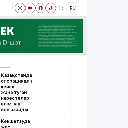
RU
Қазақстанда
операциядан
кейінгі
жаңа туған
нәрестелер
өлімі үш
есе азайды
Көкшетауда
жас