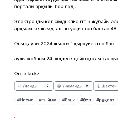
порталы арқылы беріледі.
Электронды келісімді клиенттің жұбайы э
арқылы келісімді алған уақыттан бастап 48
Осы қаулы 2024 жылғы 1 қыркүйектен бастап
Қаулы жобасы 24 шілдеге дейін қоғам талқ
Фото:kn.kz
🤍 Ұнайды
😞 Ұнамайды
😡 Шектен 
0
0
#Несие
#тыйым
#Банк
#Әйел
#рұқсат