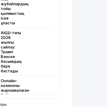
жұбайлардың
тойы
қылмыстық
іске
ұласты
АҚШ-тағы
2028
жылғы
сайлау:
Трамп
Вэнске
басымдық
бере
бастады
Онлайн-
казиноны
жарнамалаған
Қайсар
Хамза 7
ылды
жылға