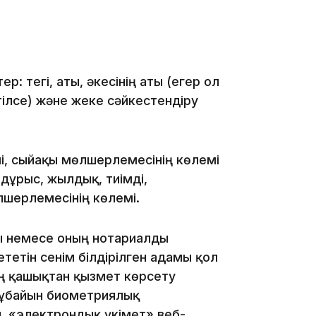
17:17
: тегі, аты, әкесінің аты (егер ол
ілсе) және жеке сәйкестендіру
16:37
і, сыйақы мөлшерлемесінің көлемі
дұрыс, жылдық, тиімді,
шерлемесінің көлемі.
йы немесе оның нотариалды
16:01
тетін сенім білдірілген адамы қол
ң қашықтан қызмет көрсету
жұбайын биометриялық
, «электрондық үкімет» веб-