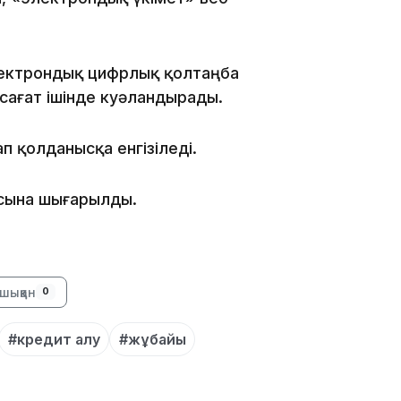
15:59
лектрондық цифрлық қолтаңба
 сағат ішінде куәландырады.
 қолданысқа енгізіледі.
15:25
ысына шығарылды.
шыққан
0
#кредит алу
#жұбайы
15:24