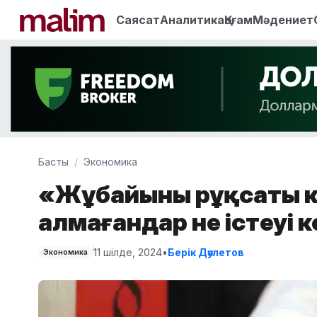
Саясат
Аналитика
Қоғам
Мәдениет
Басты
Экономика
«Жұбайының рұқсаты к
алмағандар не істеуі 
11 шілде, 2024
•
Берік Дәулетов
Экономика