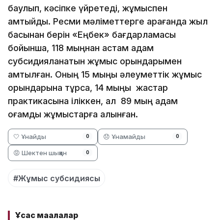
баулып, кәсіпке үйретеді, жұмыспен
қамтыйды. Ресми мәліметтерге қарағанда жыл
басынан берін «Еңбек» бағдарламасы
бойынша, 118 мыңнан астам адам
субсидияланатын жұмыс орындарымен
қамтылған. Оның 15 мыңы әлеуметтік жұмыс
орындарына тұрса, 14 мыңы жастар
практикасына іліккен, ал 89 мың адам
қоғамдық жұмыстарға алынған.
🤍 Ұнайды
😞 Ұнамайды
0
0
😡 Шектен шыққан
0
#Жұмыс субсидиясы
Ұқсас мақалалар