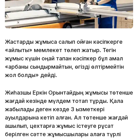
Жастарды жұмысқа салып қойған кәсіпкерге
«айлықты» мемлекет төлеп жатыр. Тегін
жұмыс күшін оңай тапқан кәсіпкер бұл амал
«арбаны сындырмайтын, өгізді өлтірмейтін
жол болды» дейді.
Жиһазшы Еркін Орынтайдың жұмысы төтенше
жағдай кезінде мүлдем тоқтап тұрды. Қала
жабылады деген кезде 3 қызметкері
ауылдарына кетіп қалған. Ал төтенше жағдай
ашылып, цехтарға жұмыс істеуге рұқсат
берілген сәтте жұмысшылары қалаға түрлі