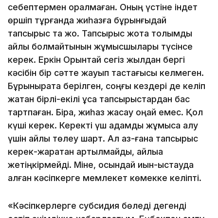
себептермен оралмаған. Оның үстіне індет
өршіп тұрғанда жиһазға бұрынғыдай
тапсырыс та жоқ. Тапсырыс жоқта толымды
айлық болмайтынын жұмысшылары түсінсе
керек. Еркін Орынтай сегіз жылдан бергі
кәсібін бір сәтте жауып тастағысы келмеген.
Бұрынырақта берілген, соңғы кездері де келіп
жатқан бірлі-екілі ұсақ тапсырыстардан бас
тартпаған. Бірақ, жиһаз жасау оңай емес. Қол
күші керек. Керекті үш адамды жұмысқа алу
үшін айлық төлеу шарт. Ал аз-ғана тапсырыс
керек-жарақтан артылмайды, айлыққа
жетіңкірмейді. Міне, осындай қиын-қыстауда
қалған кәсіпкерге мемлекет көмекке келіпті.
«Кәсіпкерлерге субсидия бөледі дегенді