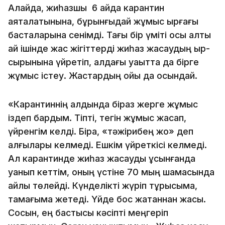
Алайда, жиһазшы 6 айда карантин
аяқталатынына, бұрынғыдай жұмыс ырғағы
басталарына сенімді. Тағы бір үміті осы алты
ай ішінде жас жігіттерді жиһаз жасаудың қыр-
сырынына үйретіп, алдағы уақытта да бірге
жұмыс істеу. Жастардың ойы да осындай.
«Карантиннің алдында біраз жерге жұмыс
іздеп бардым. Тіпті, тегін жұмыс жасап,
үйренгім келді. Бірақ, «тәжірибең жоқ» деп
алғылары келмеді. Ешкім үйреткісі келмеді.
Ал карантинде жиһаз жасауды ұсынғанда
қуанып кеттім, оның үстіне 70 мың шамасында
айлық төлейді. Күнделікті жүріп тұрысыма,
тамағыма жетеді. Үйде бос жатқаннан жақсы.
Сосын, ең бастысы кәсіпті меңгеріп