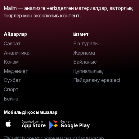
Malim — анализге негізделген материалдар, авторлық
пікірлер мен эксклюзив контент.
Айдарлар
Қызмет
Саясат
Біз туралы
Аналитика
Жарнама
Қоғам
Байланыс
Мәдениет
Құпиялылық
Сұхбат
Пайдалану ережесі
Спорт
Бейне
Мобильді қосымшалар
Download on the
Get it on
App Store
Google Play
Қауіпсіз орнату, жарнамасыз хабарламалар.