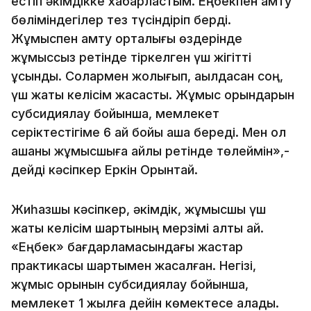
естіп әкімдікке хабарластым. Еңбекпен қамту
бөліміндегілер тез түсіндіріп берді.
Жұмыспен қамту орталығы өздерінде
жұмыссыз ретінде тіркелген үш жігітті
ұсынды. Солармен жолығып, ақылдасқан соң,
үш жақты келісім жасастық. Жұмыс орындарын
субсидиялау бойынша, мемлекет
серіктестігіме 6 ай бойы ақша береді. Мен ол
ақшаны жұмысшыға айлық ретінде төлеймін»,­-
дейді кәсіпкер Еркін Орынтай.
Жиһазшы кәсіпкер, әкімдік, жұмысшы үш
жақты келісім шартының мерзімі алты ай.
«Еңбек» бағдарламасындағы жастар
практикасы шартымен жасалған. Негізі,
жұмыс орынын субсидиялау бойынша,
мемлекет 1 жылға дейін көмектесе алады.