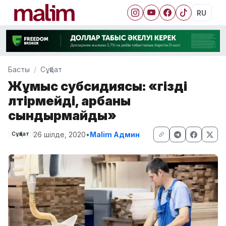
RU
Басты
Сұқбат
Жұмыс субсидиясы: «өгізді
өлтірмейді, арбаны
сындырмайды»
26 шілде, 2020
•
Malim Админ
Сұқбат