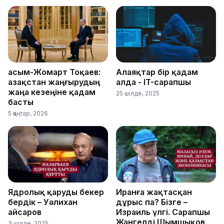
Қасым-Жомарт Тоқаев:
Алаяқтар бір қадам
Қазақстан жаңғырудың
алда - IT-сарапшы
жаңа кезеңіне қадам
25 шілде, 2025
басты
5 қаңтар, 2026
Ядролық қаруды бекер
Иранға жақтасқан
бердік – Уәлихан
дұрыс па? Бізге –
Қайсаров
Израиль үлгі. Сарапшы
Жангелді Шымшықов
3 шілде, 2025