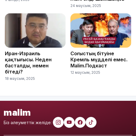
24 маусым, 2025
Иран-Израиль
Соғыстың бітуіне
қақтығысы. Неден
Кремль мүдделі емес.
басталды, немен
Malim.Подкаст
бітеді?
12 маусым, 2025
18 маусым, 2025
malim
Біз әлеуметтік желіде: