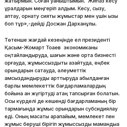
жатырмын. Соған қуаныштымын. Жиһаз кесу
құралдарын меңгеріп қалдым. Кесу, сызу,
қаптау, орнату сияқты жұмыстар мен үшін қызық
боп тұр»,-дейді Досжан Дарханұлы.
Төтенше жағдай кезеңінде ел президенті
Қасым-Жомарт Тоқаев экономиканы
оңтайландыруда, шағын және орта бизнесті
қорғауда, жұмыссыздықты азайтуда, еңбек
орындарын сақтауда, әлеуметтік
қамсыздандыруды арттыруда қабылданған
барлық мемлекеттік бағдарламалардың
бойына қан жүгіртуді қатаң тапсырған болатын.
Осы күрделі де кешенді бағдарламаның бір
тармағында жұмыс орындарын субсидиялау
еді. Оның мақсаты қарапайым, мемлекет пен
жұмыс беруші бірігіп жұмыссызды мамандыққа