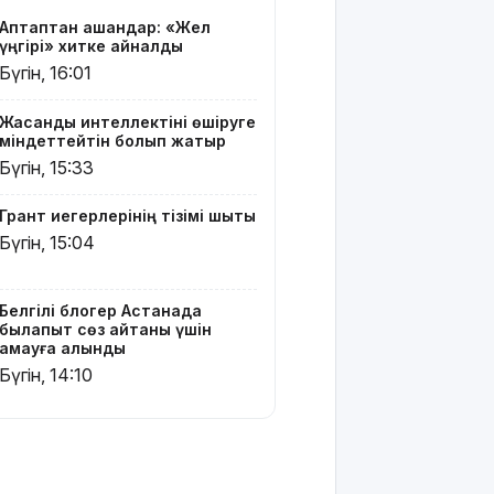
ма:
Аптаптан қашқандар: «Жел
Министрлік
үңгірі» хитке айналды
көп
Бүгін, 16:01
талқыланған
мәселеге
нүкте қойды
Жасанды интеллектіні өшіруге
міндеттейтін болып жатыр
Бүгін, 15:33
Грант
иегерлерінің
тізімін
Грант иегерлерінің тізімі шықты
қайдан
Бүгін, 15:04
көруге
болады?
Белгілі блогер Астанада
Қазақстанда
былапыт сөз айтқаны үшін
қияр, картоп
қамауға алынды
пен
Бүгін, 14:10
қырыққабат
бағасы
арзандады
Ерекше