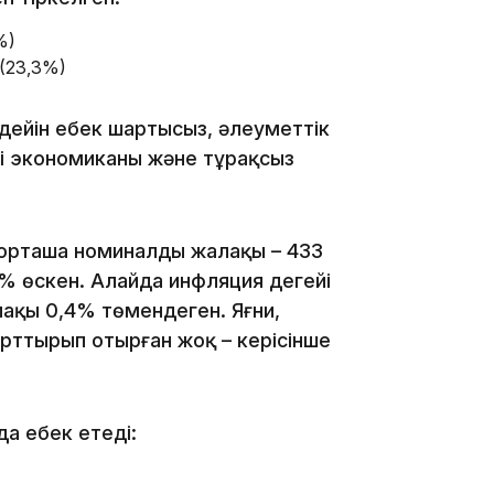
%)
 (23,3%)
12:17
 дейін еңбек шартысыз, әлеуметтік
елі экономиканың және тұрақсыз
11:23
 орташа номиналды жалақы – 433
% өскен. Алайда инфляция деңгейі
ақы 0,4% төмендеген. Яғни,
 арттырып отырған жоқ – керісінше
11:20
а еңбек етеді: