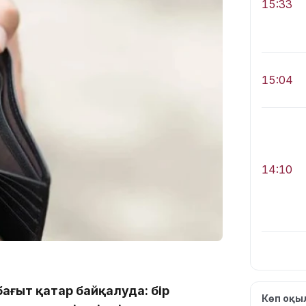
15:33
15:04
14:10
бағыт қатар байқалуда: бір
Көп оқ