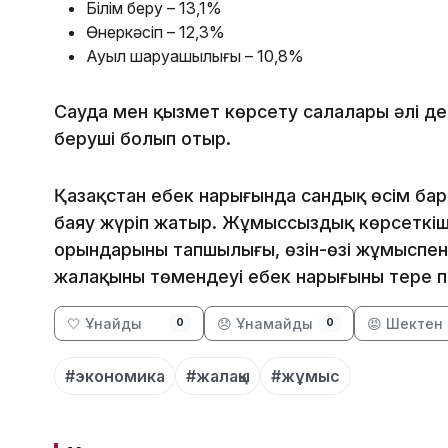
Білім беру – 13,1%
Өнеркәсіп – 12,3%
Ауыл шаруашылығы – 10,8%
Сауда мен қызмет көрсету салалары әлі де 
беруші болып отыр.
Қазақстан еңбек нарығында сандық өсім ба
баяу жүріп жатыр. Жұмыссыздық көрсеткіші
орындарының тапшылығы, өзін-өзі жұмыспен
жалақының төмендеуі еңбек нарығының терең
🤍 Ұнайды
😞 Ұнамайды
😡 Шектен 
0
0
#экономика
#жалақы
#жұмыс