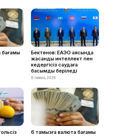
10:05
а бағамы
Бектенов: ЕАЭО аясында
жасанды интеллект пен
кедергісіз саудаға
басымдық беріледі
6 тамыз, 2026
09:53
гольсіз
6 тамызға валюта бағамы