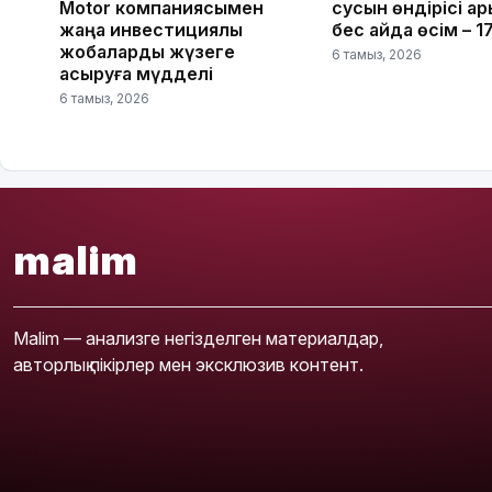
Motor компаниясымен
сусын өндірісі қар
жаңа инвестициялық
бес айда өсім – 
жобаларды жүзеге
6 тамыз, 2026
асыруға мүдделі
6 тамыз, 2026
malim
Malim — анализге негізделген материалдар,
авторлық пікірлер мен эксклюзив контент.