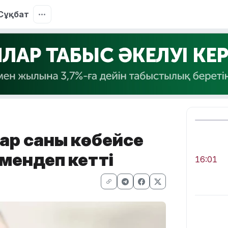
Сұқбат
ар саны көбейсе
төмендеп кетті
16:01