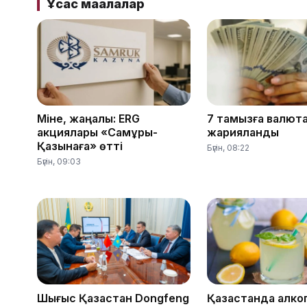
Ұқсас мақалалар
Міне, жаңалық: ERG
7 тамызға валют
акциялары «Самұрық-
жарияланды
Қазынаға» өтті
Бүгін, 08:22
Бүгін, 09:03
Шығыс Қазақстан Dongfeng
Қазақстанда алко