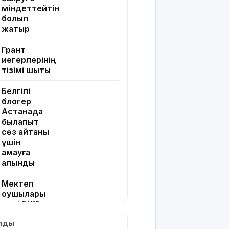
міндеттейтін
болып
жатыр
Грант
иегерлерінің
тізімі шықты
Белгілі
блогер
Астанада
былапыт
сөз айтқаны
үшін
қамауға
алынды
Мектеп
оқушылары
енді БЖБ
мен ТЖБ
ылды
тапсыра