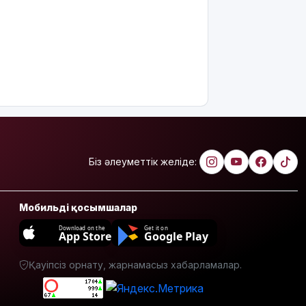
алмайды?
Абайлаңыз:
жалған
билет
жарға
жықпасын!
Алматы
облысында
сотталушы
соңғы сөзін
Біз әлеуметтік желіде:
айта
алмағандықтан,
үкімнің
Мобильді қосымшалар
күші
жойылды
Download on the
Get it on
App Store
Google Play
Міне,
Қауіпсіз орнату, жарнамасыз хабарламалар.
жаңалық:
ERG
акциялары