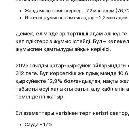
Жалдамалы қызметкерлер – 7,2 млн адам (76,7
Өзін-өзі жұмыспен қамтығандар – 2,2 млн адам
Демек, елімізде әр төртінші адам әлі күнге
кепілдіктерсіз жұмыс істейді. Бұл – көлеңк
жұмыспен қамтылудың айқын көрінісі.
2025 жылдың қаңтар-қыркүйек айларындағы
312 теңге. Бұл көрсеткіш жылдық мәнде 10,6
қыркүйекте 12,9% болғандықтан, нақты жал
табыстың өсуі халықтың сатып алу қабілетін
төмендетіп жатыр.
Ел азаматтары негізінен төрт негізгі секторд
Сауда – 17%