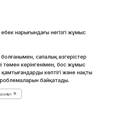
10:53
еңбек нарығындағы негізгі жұмыс
р болғанымен, сапалық өзгерістер
 төмен көрінгенімен, бос жұмыс
 қамтығандардың көптігі және нақты
10:35
 проблемаларын байқатады.
шыққан
0
10:25