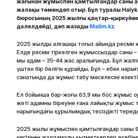
жағынан жұмыспен қамтылғандар саны ар
жалақы төмендеп отыр. Бұл туралы Halyk
бюросының 2025 жылғы қаңтар–қыркүйек
дәлелдейді, деп жазады
Malim.kz.
2025 жылдың алғашқы тоғыз айында ресми 
Елде ресми тіркелген жұмыссыздар саны – 44
мың адам – 35-44 жас аралығында. Бұл жал
үштен бір бөлігін құрайды. Бұл – еңбек нары
санатында да жұмыс табу мәселесінің өзекті
Ел бойынша бар-жоғы 63,9 мың бос жұмыс ор
жеті адамның біреуіне ғана лайықты жұмыс т
нарығындағы құрылымдық теңсіздікті тереңд
2025 жылы жұмыспен қамтылғандар саны 96,
негізінен жалдамалы қызметкерлер есебіне