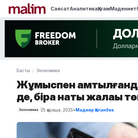
Саясат
Аналитика
Қоғам
Мәдениет
Басты
Экономика
Жұмыспен қамтылғанд
де, бірақ нақты жалақы 
25 қараша, 2025
•
Мадияр Қапанбек
Экономика