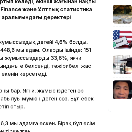
тып келеді, екінші жағынан нақты
13:14
 Finance және Ұлттық статистика
 аралығындағы деректері
жұмыссыздық деңгейі 4,6% болды.
8,6 мың адам. Олардың ішінде: 151
пы жұмыссыздардың 33,6%, яғни
13:08
ғындағы ең белсенді, тәжірибелі жас
 екенін көрсетеді.
ны бар. Яғни, жұмыс іздеген әр
абылуы мүмкін деген сөз. Бұл еңбек
12:35
етіп отыр.
3 мың адамға өскен. Бірақ бұл өсім
н тіркелген.