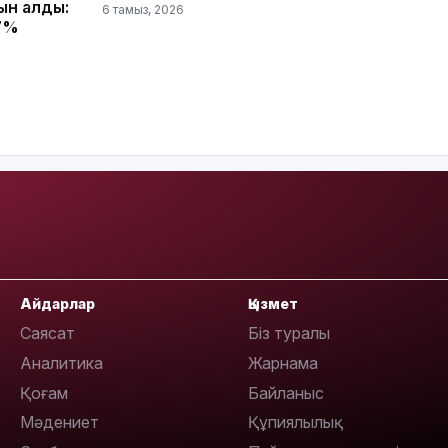
қын алды:
6 тамыз, 2026
17%
09:40
09:40
Айдарлар
Қызмет
Саясат
Біз туралы
Аналитика
Жарнама
Қоғам
Байланыс
Мәдениет
Құпиялылық
09:03