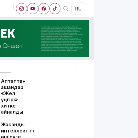
RU
Аптаптан
қашқандар:
«Жел
үңгірі»
хитке
айналды
Жасанды
интеллектіні
өшіруге