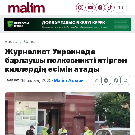
RU
Басты
Саясат
Журналист Украинада
барлаушы полковникті өлтірген
киллердің есімін атады
14 шілде, 2025
•
Malim Админ
Саясат