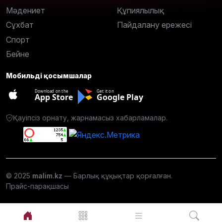
Мәдениет
Құпиялылық
Сұхбат
Пайдалану ережесі
Спорт
Бейне
Мобильді қосымшалар
Download on the
Get it on
App Store
Google Play
Қауіпсіз орнату, жарнамасыз хабарламалар.
© 2025
malim.kz
— Барлық құқықтар қорғалған.
Прайс-парақшасы