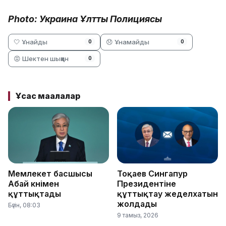
Photo: Украина Ұлттық Полициясы
🤍 Ұнайды
😞 Ұнамайды
0
0
😡 Шектен шыққан
0
Ұқсас мақалалар
Мемлекет басшысы
Тоқаев Сингапур
Абай күнімен
Президентіне
құттықтады
құттықтау жеделхатын
жолдады
Бүгін, 08:03
9 тамыз, 2026