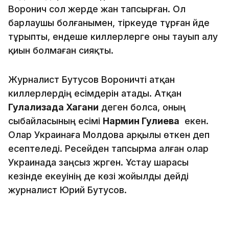
Воронич сол жерде жан тапсырған. Ол
барлаушы болғанымен, тіркеуде тұрған үйде
тұрыпты, ендеше киллерлерге оны тауып алу
қиын болмаған сияқты.
Журналист Бутусов Вороничті атқан
киллерлердің есімдерін атады. Атқан
Гулализада Хагани
деген болса, оның
сыбайласының есімі
Нармин Гулиева
екен.
Олар Украинаға Молдова арқылы өткен деп
есептеледі. Ресейден тапсырма алған олар
Украинада заңсыз жүрген. Ұстау шарасы
кезінде екеуінің де көзі жойылды дейді
журналист Юрий Бутусов.