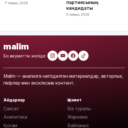
партиясының
7 тамыз, 2026
кандидаты
5 тамыз, 2026
malim
Біз әлеуметтік желіде:
Malim — анализге негізделген материалдар, авторлық
пікірлер мен эксклюзив контент.
Айдарлар
Қызмет
Саясат
Біз туралы
Аналитика
Жарнама
Қоғам
Байланыс