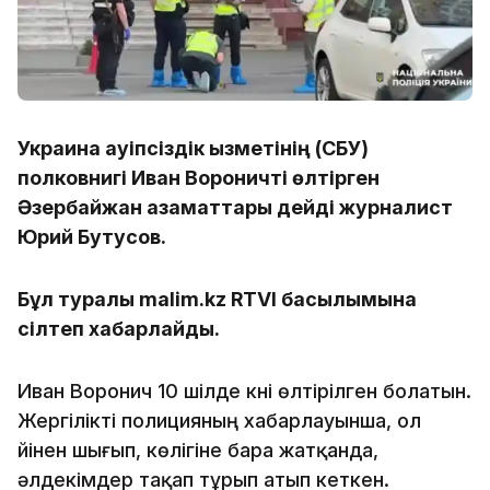
Украина Қауіпсіздік Қызметінің (СБУ)
полковнигі Иван Вороничті өлтірген
Әзербайжан азаматтары дейді журналист
Юрий Бутусов.
Бұл туралы malim.kz RTVI басылымына
сілтеп хабарлайды.
Иван Воронич 10 шілде күні өлтірілген болатын.
Жергілікті полицияның хабарлауынша, ол
үйінен шығып, көлігіне бара жатқанда,
әлдекімдер тақап тұрып атып кеткен.