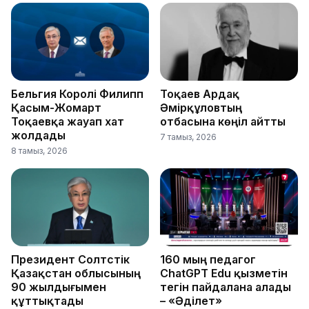
Бельгия Королі Филипп
Тоқаев Ардақ
Қасым-Жомарт
Әмірқұловтың
Тоқаевқа жауап хат
отбасына көңіл айтты
жолдады
7 тамыз, 2026
8 тамыз, 2026
Президент Солтүстік
160 мың педагог
Қазақстан облысының
ChatGPT Edu қызметін
90 жылдығымен
тегін пайдалана алады
құттықтады
– «Әділет»