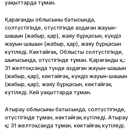
уақыттарда тұман.
Қарағанды облысының батысында,
солтүстігінде, оңтүстігінде аздаған жауын-
шашын (жаңбыр, қар), жаяу бұрқасын, күндіз
жауын-шашын (жаңбыр, қар), жаяу бұрқасын
күтіледі. Көктайғақ. Облыстың солтүстігінде,
шығысында, оңтүстігінде тұман. Қарағанды қ.:
31 желтоқсанда түнде аздаған жауын-шашын
(жаңбыр, қар), көктайғақ, күндіз жауын-шашын
(жаңбыр, қар), жаяу бұрқасын, көктайғақ
күтіледі. Кей уақыттарда тұман.
Атырау облысының батысында, солтүстігінде,
оңтүстігінде тұман, көктайғақ күтіледі. Атырау
қ: 31 желтоқсанда тұман, көктайғақ күтіледі.