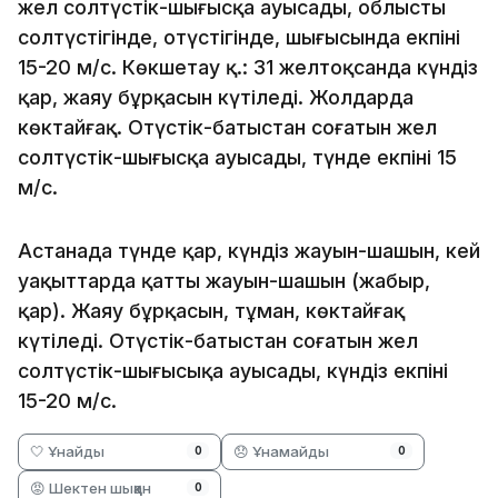
жел солтүстік-шығысқа ауысады, облыстың
солтүстігінде, оңтүстігінде, шығысында екпіні
15-20 м/с. Көкшетау қ.: 31 желтоқсанда күндіз
қар, жаяу бұрқасын күтіледі. Жолдарда
көктайғақ. Оңтүстік-батыстан соғатын жел
солтүстік-шығысқа ауысады, түнде екпіні 15
м/с.
Астанада түнде қар, күндіз жауын-шашын, кей
уақыттарда қатты жауын-шашын (жаңбыр,
қар). Жаяу бұрқасын, тұман, көктайғақ
күтіледі. Оңтүстік-батыстан соғатын жел
солтүстік-шығысықа ауысады, күндіз екпіні
15-20 м/с.
🤍 Ұнайды
😞 Ұнамайды
0
0
😡 Шектен шыққан
0