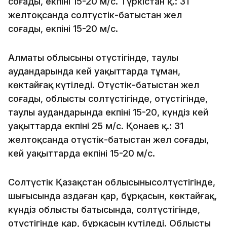
соғады, екпіні 15-20 м/с. Түркістан қ.: 31
желтоқсанда солтүстік-батыстан жел
соғады, екпіні 15-20 м/с.
Алматы облысының оңтүстігінде, таулы
аудандарында кей уақыттарда тұман,
көктайғақ күтіледі. Оңтүстік-батыстан жел
соғады, облыстың солтүстігінде, оңтүстігінде,
таулы аудандарында екпіні 15-20, күндіз кей
уақыттарда екпіні 25 м/с. Қонаев қ.: 31
желтоқсанда оңтүстік-батыстан жел соғады,
кей уақыттарда екпіні 15-20 м/с.
Солтүстік Қазақстан облысыныңсолтүстігінде,
шығысында аздаған қар, бұрқасын, көктайғақ,
күндіз облыстың батысында, солтүстігінде,
оңтүстігінде қар, бұрқасын күтіледі. Облыстың