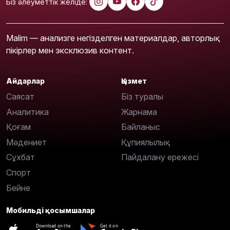
Біз әлеуметтік желіде:
Malim — анализге негізделген материалдар, авторлық
пікірлер мен эксклюзив контент.
Айдарлар
Қызмет
Саясат
Біз туралы
Аналитика
Жарнама
Қоғам
Байланыс
Мәдениет
Құпиялылық
Сұхбат
Пайдалану ережесі
Спорт
Бейне
Мобильді қосымшалар
Download on the
Get it on