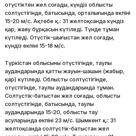
оңтүстіктен жел соғады, күндіз облыстың
солтүстігінде, батысында, орталығында екпіні
15-20 м/с. Ақтөбе қ.: 31 желтоқсанда күндіз
қар, жаяу бұрқасын күтіледі. Түнде тұман
күтіледі. Оңтүстік-шығыстан жел соғады,
күндіз екпіні 15-18 м/с.
Түркістан облысының оңтүстігінде, таулы
аудандарында қатты жауын-шашын (жаңбыр,
қар) күтіледі. Облыстың солтүстігінде,
оңтүстігінде, таулы аудандарында тұман.
Солтүстік-батыстан жел соғады, облыстың
солтүстігінде, батысында, таулы
аудандарында 15-20, облыстың тау
асуларында екпіні 23 м/с. Шымкент қ.: 31
желтоқсанда солтүстік-батыстан жел