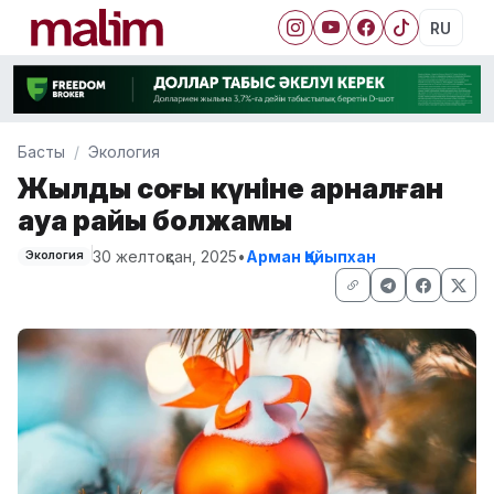
RU
Басты
Экология
Жылдың соңғы күніне арналған
ауа райы болжамы
30 желтоқсан, 2025
•
Арман Қайыпхан
Экология