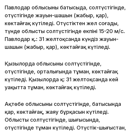
Павлодар облысының батысыңда, солтүстігінде,
оңтүстігінде жауын-шашын (жаңбыр, қар),
көктайғақ күтіледі. Оңтүстіктен жел соғады,
түнде облыстың солтүстігінде екпіні 15-20 м/с.
Павлодар қ.: 31 желтоқсанда күндіз жауын-
шашын (жаңбыр, қар), көктайғақ күтіледі.
Қызылорда облысының солтүстігінде,
оңтүстігінде, орталығында тұман, көктайғақ
күтіледі. Қызылорда қ: 31 желтоқсанда кей
уақытта тұман, көктайғақ күтіледі.
Ақтөбе облысының солтүстігінде, батысында
қар, көктайғақ, жаяу бұрқасын күтіледі.
Облыстың солтүстігінде, шығысында,
оңтүстігінде тұман күтіледі. Оңтүстік-шығыстан,