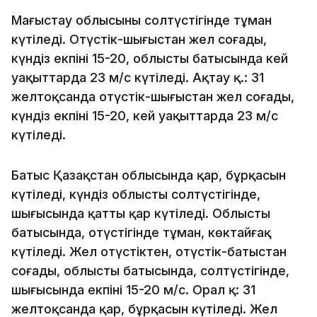
Маңғыстау облысының солтүстігінде тұман
күтіледі. Оңтүстік-шығыстан жел соғады,
күндіз екпіні 15-20, облыстың батысында кей
уақыттарда 23 м/с күтіледі. Ақтау қ.: 31
желтоқсанда оңтүстік-шығыстан жел соғады,
күндіз екпіні 15-20, кей уақыттарда 23 м/с
күтіледі.
Батыс Қазақстан облысында қар, бұрқасын
күтіледі, күндіз облыстың солтүстігінде,
шығысында қатты қар күтіледі. Облыстың
батысында, оңтүстігінде тұман, көктайғақ
күтіледі. Жел оңтүстіктен, оңтүстік-батыстан
соғады, облыстың батысында, солтүстігінде,
шығысында екпіні 15-20 м/с. Орал қ: 31
желтоқсанда қар, бұрқасын күтіледі. Жел