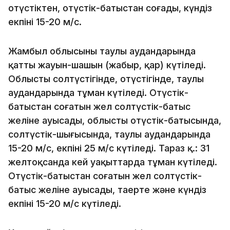
оңтүстіктен, оңтүстік-батыстан соғады, күндіз
екпіні 15-20 м/с.
Жамбыл облысының таулы аудандарында
қатты жауын-шашын (жаңбыр, қар) күтіледі.
Облыстың солтүстігінде, оңтүстігінде, таулы
аудандарында тұман күтіледі. Оңтүстік-
батыстан соғатын жел солтүстік-батыс
желіне ауысады, облыстың оңтүстік-батысында,
солтүстік-шығысында, таулы аудандарында
15-20 м/с, екпіні 25 м/с күтіледі. Тараз қ.: 31
желтоқсанда кей уақыттарда тұман күтіледі.
Оңтүстік-батыстан соғатын жел солтүстік-
батыс желіне ауысады, таңертең және күндіз
екпіні 15-20 м/с күтіледі.