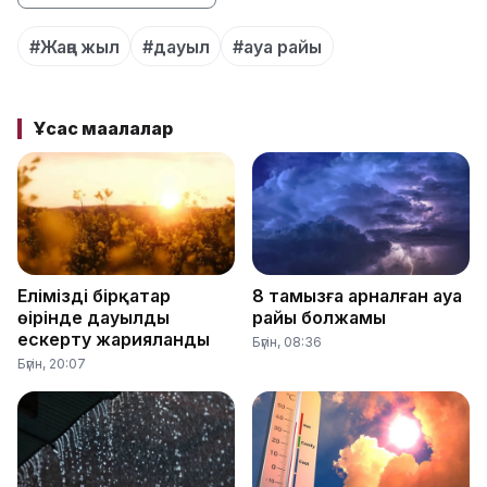
#Жаңа жыл
#дауыл
#ауа райы
Ұқсас мақалалар
Еліміздің бірқатар
8 тамызға арналған ауа
өңірінде дауылды
райы болжамы
ескерту жарияланды
Бүгін, 08:36
Бүгін, 20:07