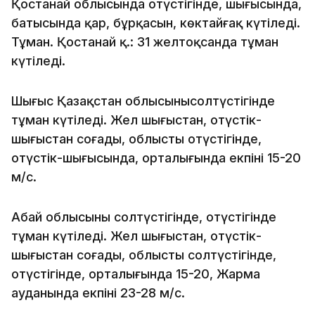
Қостанай облысында оңтүстігінде, шығысында,
батысында қар, бұрқасын, көктайғақ күтіледі.
Тұман. Қостанай қ.: 31 желтоқсанда тұман
күтіледі.
Шығыс Қазақстан облысыныңсолтүстігінде
тұман күтіледі. Жел шығыстан, оңтүстік-
шығыстан соғады, облыстың оңтүстігінде,
оңтүстік-шығысында, орталығында екпіні 15-20
м/с.
Абай облысының солтүстігінде, оңтүстігінде
тұман күтіледі. Жел шығыстан, оңтүстік-
шығыстан соғады, облыстың солтүстігінде,
оңтүстігінде, орталығында 15-20, Жарма
ауданында екпіні 23-28 м/с.