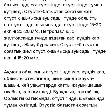
батысында, солтүстігінде, оңтүстігінде тұман
күтіледі. Оңтүстік-батыстан соғатын жел
оңтүстік-шығысқа ауысады, түнде облыстың
солтүстігінде, шығысында, оңтүстігінде 15-20,
екпіні 23-28 м/с. Петропавл қ.: 31
желтоқсанда түнде аздаған қар, күндіз қар
күтіледі. Жаяу бұрқасын. Оңтүстік-батыстан
соғатын жел оңтүстік-шығысқа ауысады, түнде
екпіні 15-20 м/с.
Ақмола облысының оңтүстігінде қар, күндіз қар,
облыстың оңтүстігінде, шығысында жауын-
шашын, кей уақыттарда қатты жауын-шашын
(жаңбыр, қар) күтіледі. Бұрқасын, көктайғақ.
Облыстың батысында, оңтүстігінде, шығысында
тұман күтіледі. Оңтүстік-батыстан соғатын