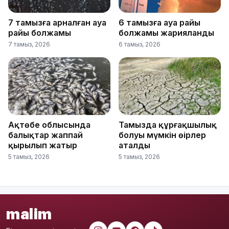
7 тамызға арналған ауа
6 тамызға ауа райы
райы болжамы
болжамы жарияланды
7 тамыз, 2026
6 тамыз, 2026
Ақтөбе облысында
Тамызда құрғақшылық
балықтар жаппай
болуы мүмкін өңірлер
қырылып жатыр
аталды
5 тамыз, 2026
5 тамыз, 2026
malim