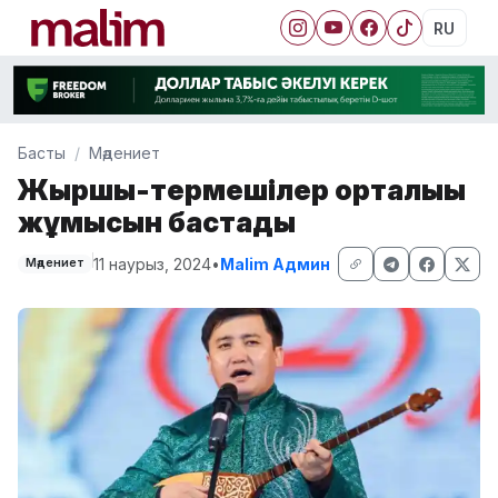
RU
Басты
Мәдениет
Жыршы-термешілер орталығы
жұмысын бастады
11 наурыз, 2024
•
Malim Админ
Мәдениет