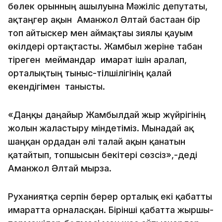
бөлек орынның ашылуына Мәжіліс депутаты,
ақтаңгер ақын Аманжол Әлтай бастаған бір
топ айтыскер мен аймақтағы зиялы қауым
өкілдері ортақтасты. Жамбыл жеріне табан
тіреген меймандар ғимарат ішін аралап,
орталықтың тыныс-тілшілігінің қалай
екендігімен танысты.
«Даңқы даңғайыр Жамбылдай жыр жүйрігінің
жолын жалғастыру міндетіміз. Мынадай ақ
шаңқан ордадан әлі талай ақын қанатын
қатайтып, топшысын бекітері сөзсіз»,-деді
Аманжол Әлтай мырза.
Руханиятқа серпін берер орталық екі қабатты
ғимаратта орналасқан. Бірінші қабатта жыршы-