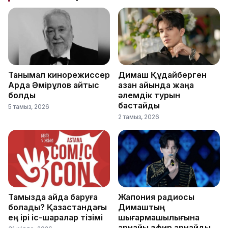
Танымал кинорежиссер
Димаш Құдайберген
Ардақ Әмірқұлов қайтыс
қазан айында жаңа
болды
әлемдік турын
бастайды
5 тамыз, 2026
2 тамыз, 2026
Тамызда қайда баруға
Жапония радиосы
болады? Қазақстандағы
Димаштың
ең ірі іс-шаралар тізімі
шығармашылығына
арнайы эфир арнайды