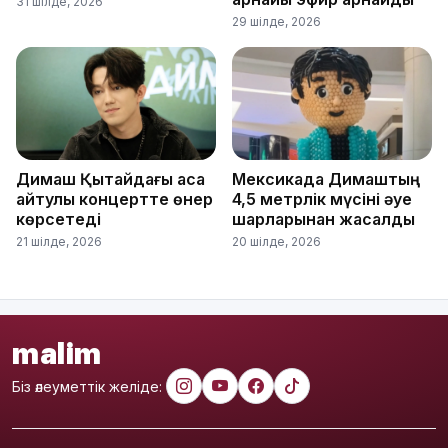
31 шілде, 2026
29 шілде, 2026
Димаш Қытайдағы аса
Мексикада Димаштың
айтулы концертте өнер
4,5 метрлік мүсіні әуе
көрсетеді
шарларынан жасалды
21 шілде, 2026
20 шілде, 2026
malim
Біз әлеуметтік желіде: