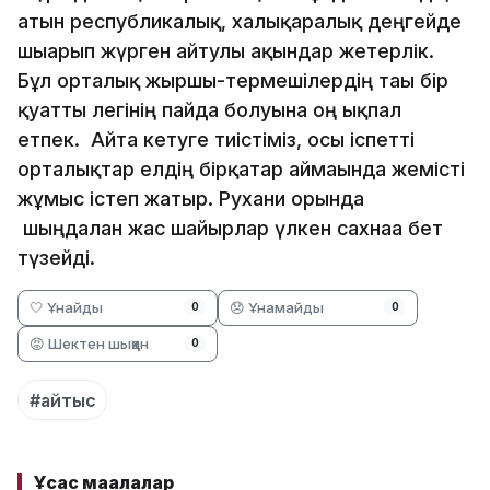
атын республикалық, халықаралық деңгейде
шығарып жүрген айтулы ақындар жетерлік.
Бұл орталық жыршы-термешілердің тағы бір
қуатты легінің пайда болуына оң ықпал
етпек. Айта кетуге тиістіміз, осы іспетті
орталықтар елдің бірқатар аймағында жемісті
жұмыс істеп жатыр. Рухани орында
шыңдалған жас шайырлар үлкен сахнаға бет
түзейді.
🤍 Ұнайды
😞 Ұнамайды
0
0
😡 Шектен шыққан
0
#айтыс
Ұқсас мақалалар