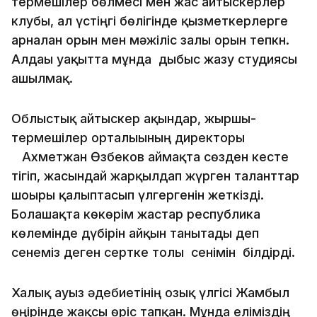
термешілер бөлмесі мен жас айтыскерлер
клубы, ал үстіңгі бөлігінде қызметкерлерге
арналған орын мен мәжіліс залы орын тепкн.
Алдағы уақытта мұнда дыбыс жазу студиясы
ашылмақ.
Облыстық айтыскер ақындар, жыршы-
термешілер орталығының директоры
Ахметжан Өзбеков аймақта сөзден кесте
тігіп, жасындай жарқылдап жүрген таланттар
шоғыры қалыптасып үлгергенін жеткізді.
Болашақта көкөрім жастар республика
көлемінде дүбірін айқын танытады деп
сенеміз деген сертке толы сенімін білдірді.
Халық ауыз әдебиетінің озық үлгісі Жамбыл
өңірінде жақсы өріс тапқан. Мұнда еліміздің