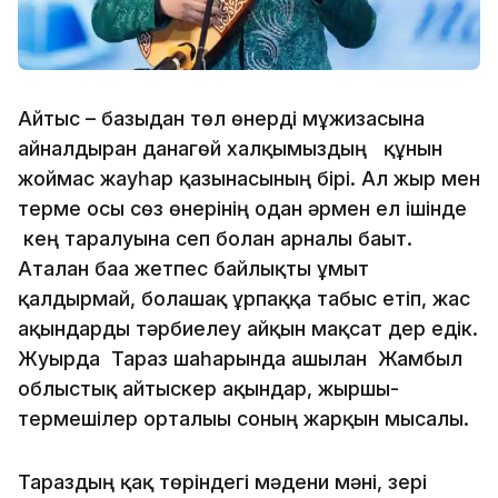
Айтыс – бағзыдан төл өнерді мұғжизасына
айналдырған данагөй халқымыздың құнын
жоймас жауһар қазынасының бірі. Ал жыр мен
терме осы сөз өнерінің одан әрмен ел ішінде
кең таралуына сеп болған арналы бағыт.
Аталған баға жетпес байлықты ұмыт
қалдырмай, болашақ ұрпаққа табыс етіп, жас
ақындарды тәрбиелеу айқын мақсат дер едік.
Жуырда Тараз шаһарында ашылған Жамбыл
облыстық айтыскер ақындар, жыршы-
термешілер орталығы соның жарқын мысалы.
Тараздың қақ төріндегі мәдени мәні, зері