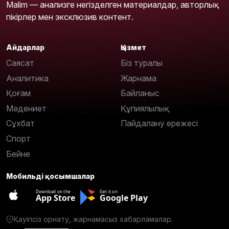
Malim — анализге негізделген материалдар, авторлық
пікірлер мен эксклюзив контент.
Айдарлар
Қызмет
Саясат
Біз туралы
Аналитика
Жарнама
Қоғам
Байланыс
Мәдениет
Құпиялылық
Сұхбат
Пайдалану ережесі
Спорт
Бейне
Мобильді қосымшалар
Download on the
Get it on
App Store
Google Play
Қауіпсіз орнату, жарнамасыз хабарламалар.