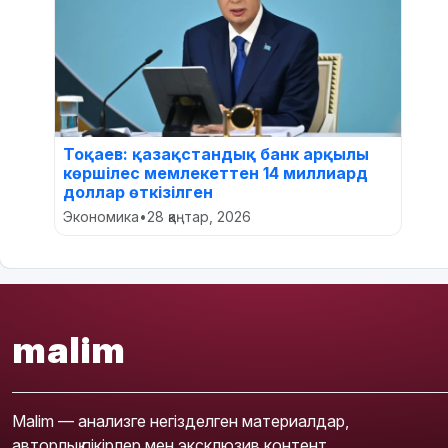
Тоқаев: қазақстандық банк арқылы
көршілес мемлекеттен 14 миллиард
доллар өткізілген
Экономика
•
28 қаңтар, 2026
malim
Malim — анализге негізделген материалдар,
авторлық пікірлер мен эксклюзив контент.