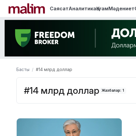
Саясат
Аналитика
Қоғам
Мәдениет
Басты
#14 млрд доллар
#14 млрд доллар
Жазбалар: 1