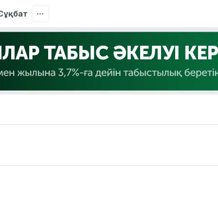
Сұқбат