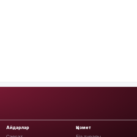
Айдарлар
Қызмет
Саясат
Біз туралы