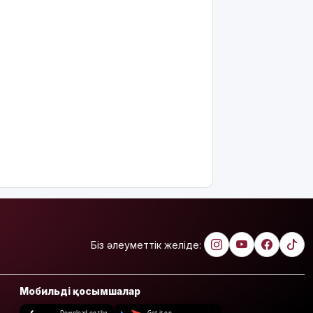
Біз әлеуметтік желіде:
Мобильді қосымшалар
Download on the
Get it on