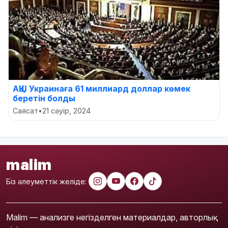
АҚШ Украинаға 61 миллиард доллар көмек
беретін болды
Саясат
•
21 сәуір, 2024
malim
Біз әлеуметтік желіде:
Malim — анализге негізделген материалдар, авторлық