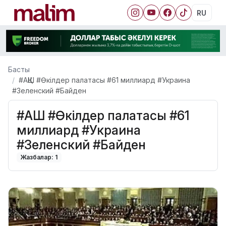
RU
Басты
#АҚШ #Өкілдер палатасы #61 миллиард #Украина
#Зеленский #Байден
#АҚШ #Өкілдер палатасы #61
миллиард #Украина
#Зеленский #Байден
Жазбалар: 1