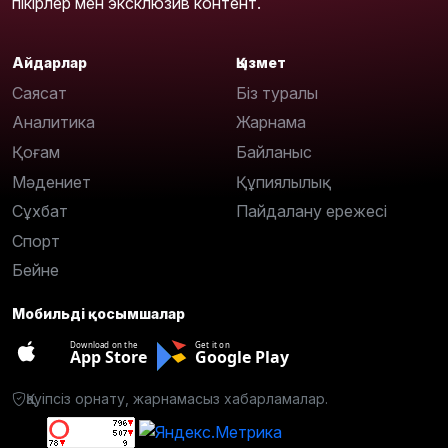
пікірлер мен эксклюзив контент.
Айдарлар
Қызмет
Саясат
Біз туралы
Аналитика
Жарнама
Қоғам
Байланыс
Мәдениет
Құпиялылық
Сұхбат
Пайдалану ережесі
Спорт
Бейне
Мобильді қосымшалар
Download on the
Get it on
App Store
Google Play
Қауіпсіз орнату, жарнамасыз хабарламалар.