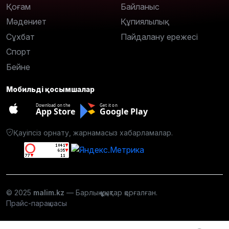
Қоғам
Байланыс
Мәдениет
Құпиялылық
Сұхбат
Пайдалану ережесі
Спорт
Бейне
Мобильді қосымшалар
Download on the
Get it on
App Store
Google Play
Қауіпсіз орнату, жарнамасыз хабарламалар.
© 2025
malim.kz
— Барлық құқықтар қорғалған.
Прайс-парақшасы