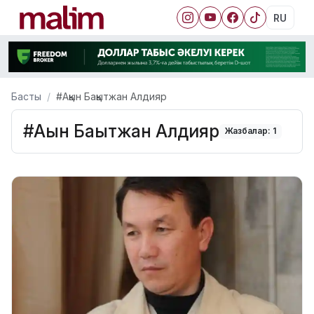
RU
Басты
#Ақын Бақытжан Алдияр
#Ақын Бақытжан Алдияр
Жазбалар: 1