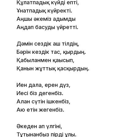
Құлатпадық күйді епті,
Ұнатпадық күйректі.
Аңшы әкеміз адымды
Аңдап басуды үйретті.
Дәмін сездік аш тілдің,
Бәрін кездік тас, қырдың.
Қабыланмен қағысып,
Қанын жұттық қасқырдың.
Иен дала, ерен дүз,
Иесі біз дегенбіз.
Алан сүтін ішкенбіз,
Аю етін жегенбіз.
Әкеден ап үлгіні,
Тұтынғанбыз пірді ұлы.