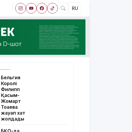
RU
Бельгия
Королі
Филипп
Қасым-
Жомарт
Тоқаевқа
жауап хат
жолдады
БҚО-да