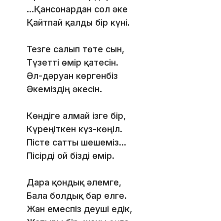
...Қансонардан сол әке
Қайтпай қалды бір күні.
Тезге салып төте сын,
Түзетті өмір қатесін.
Әл-дәруан көргенбіз
Әкеміздің әкесін.
Көндіге алмай ізге бір,
Күреңіткен күз-көңіл.
Пісте сатты шешеміз...
Пісірді ғой бізді өмір.
Дара қондық әлемге,
Бала болдық бар елге.
Жан емеспіз деуші едік,