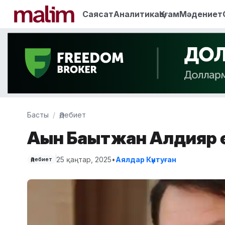
Саясат
Аналитика
Қоғам
Мәдениет
Басты
Әдебиет
Ақын Бақытжан Алдияр 
25 қаңтар, 2025
•
Аялдар Күнтуған
Әдебиет