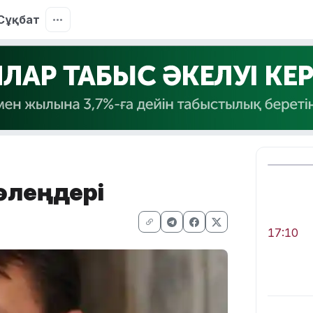
Сұқбат
өлеңдері
17:10