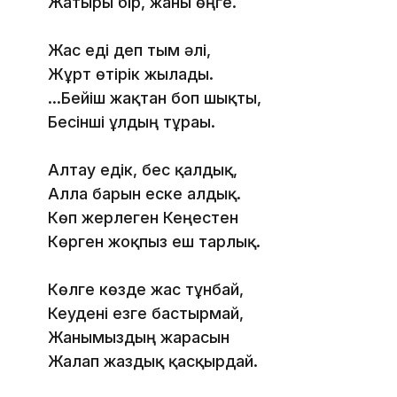
Жатыры бір, жаны өңге.
Жас еді деп тым әлі,
Жұрт өтірік жылады.
...Бейіш жақтан боп шықты,
Бесінші ұлдың тұрағы.
Алтау едік, бес қалдық,
Алла барын еске алдық.
Көп жерлеген Кеңестен
Көрген жоқпыз еш тарлық.
Көлге көзде жас тұнбай,
Кеудені езге бастырмай,
Жанымыздың жарасын
Жалап жаздық қасқырдай.