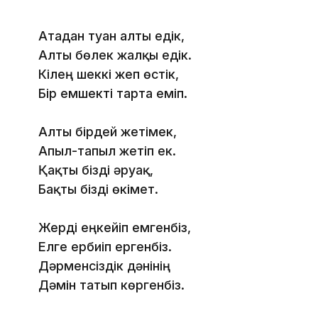
Атадан туған алты едік,
Алты бөлек жалқы едік.
Кілең шеккі жеп өстік,
Бір емшекті тарта еміп.
Алты бірдей жетімек,
Апыл-тапыл жетіп ек.
Қақты бізді әруақ,
Бақты бізді өкімет.
Жерді еңкейіп емгенбіз,
Елге ербиіп ергенбіз.
Дәрменсіздік дәнінің
Дәмін татып көргенбіз.