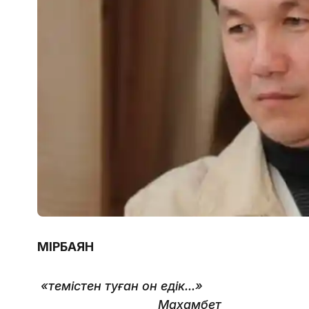
ӨМІРБАЯН
«Өтемістен туған он едік...»
Махамбет