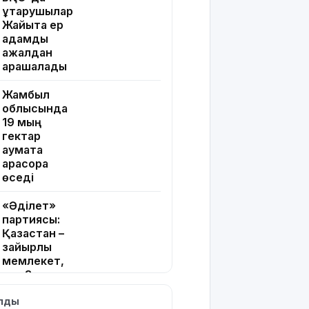
құтқарушылар
Жайықта ер
адамды
ажалдан
арашалады
Жамбыл
облысында
19 мың
гектар
аумақта
қарасора
өседі
«Әділет»
партиясы:
Қазақстан –
зайырлы
мемлекет,
ал «Заң
және
ылды
тәртіп»