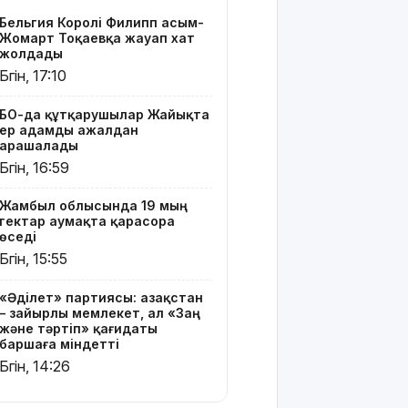
қағидаты
Бельгия Королі Филипп Қасым-
баршаға
Жомарт Тоқаевқа жауап хат
міндетті
жолдады
Бүгін, 17:10
Украина
Сызрань
БҚО-да құтқарушылар Жайықта
және
ер адамды ажалдан
Кубаньдағы
арашалады
мұнай
Бүгін, 16:59
өңдеу
зауыттарына
Жамбыл облысында 19 мың
дронмен
гектар аумақта қарасора
шабуыл
өседі
жасады
Бүгін, 15:55
Қызылордада
«Әділет» партиясы: Қазақстан
«Жасыл
– зайырлы мемлекет, ал «Заң
ел» еңбек
және тәртіп» қағидаты
жасақтарының
баршаға міндетті
қатысуымен
Бүгін, 14:26
экологиялық
сенбілік