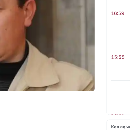
16:59
15:55
14:26
Көп оқ