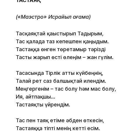
ТАСТАЯҚ
(«Маэстро» Исрайыл ағама)
Тасқаяқтай қағыстырып Тағдырым,
Тас қалада таз кепешпен қаңғыдым.
Тастаққа өнген төретамыр тәрізді
Тасты жарып өсті өлеңім – жан гүлім.
Тасасында Тірлік атты күйбеңнің,
Талай рет саз балшықтай илендім.
Меңгергенім – тас болу һәм мас болу,
Ия, айтпақшы…
Тастаяқты үйрендім.
Тас пен таяқ етіме әбден өткесін,
Тастаяққа тіпті менің кетті есім.