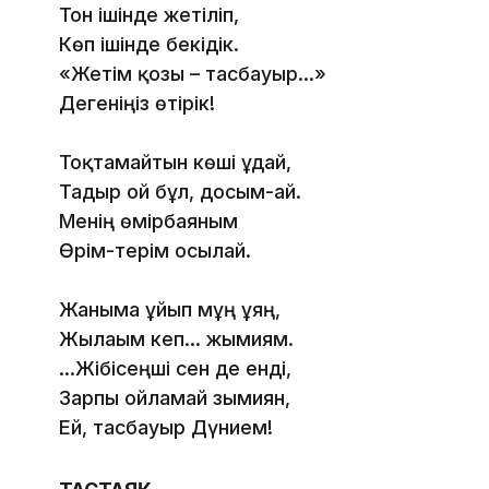
Тон ішінде жетіліп,
Көп ішінде бекідік.
«Жетім қозы – тасбауыр...»
Дегеніңіз өтірік!
Тоқтамайтын көші ұдай,
Тағдыр ғой бұл, досым-ай.
Менің өмірбаяным
Өрім-терім осылай.
Жаныма ұйып мұң ұяң,
Жылағым кеп... жымиям.
...Жібісеңші сен де енді,
Зарпы ойламай зымиян,
Ей, тасбауыр Дүнием!