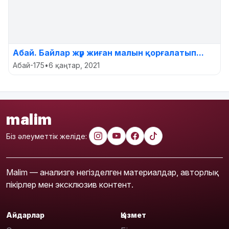
Абай. Байлар жүр жиған малын қорғалатып...
Абай-175
•
6 қаңтар, 2021
malim
Біз әлеуметтік желіде:
Malim — анализге негізделген материалдар, авторлық
пікірлер мен эксклюзив контент.
Айдарлар
Қызмет