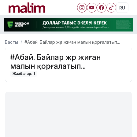
RU
Басты
#Абай. Байлар жүр жиған малын қорғалатып...
#Абай. Байлар жүр жиған
малын қорғалатып...
Жазбалар: 1