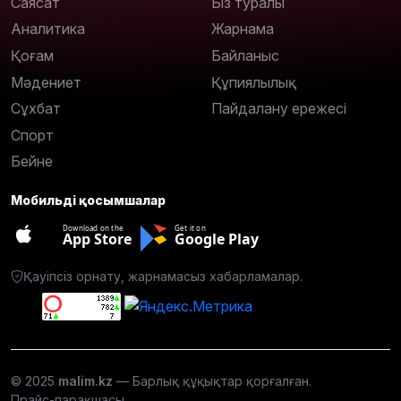
Саясат
Біз туралы
Аналитика
Жарнама
Қоғам
Байланыс
Мәдениет
Құпиялылық
Сұхбат
Пайдалану ережесі
Спорт
Бейне
Мобильді қосымшалар
Download on the
Get it on
App Store
Google Play
Қауіпсіз орнату, жарнамасыз хабарламалар.
© 2025
malim.kz
— Барлық құқықтар қорғалған.
Прайс-парақшасы