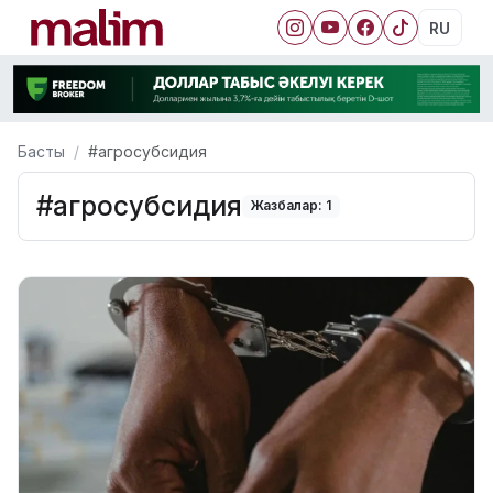
RU
Басты
#агросубсидия
#агросубсидия
Жазбалар: 1