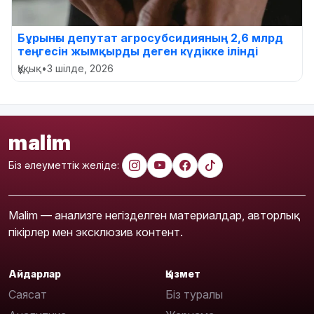
Бұрынғы депутат агросубсидияның 2,6 млрд
теңгесін жымқырды деген күдікке ілінді
Құқық
•
3 шілде, 2026
malim
Біз әлеуметтік желіде:
Malim — анализге негізделген материалдар, авторлық
пікірлер мен эксклюзив контент.
Айдарлар
Қызмет
Саясат
Біз туралы