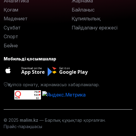
Аналитика
Жарнама
Қоғам
Байланыс
Мәдениет
Құпиялылық
Сұхбат
Пайдалану ережесі
Спорт
Бейне
Мобильді қосымшалар
Download on the
Get it on
App Store
Google Play
Қауіпсіз орнату, жарнамасыз хабарламалар.
© 2025
malim.kz
— Барлық құқықтар қорғалған.
Прайс-парақшасы