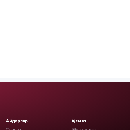
Айдарлар
Қызмет
Саясат
Біз туралы