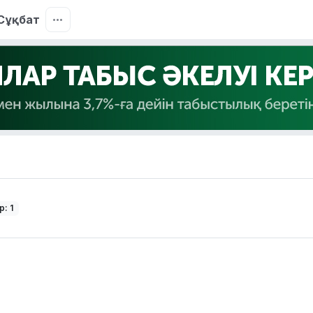
Сұқбат
: 1