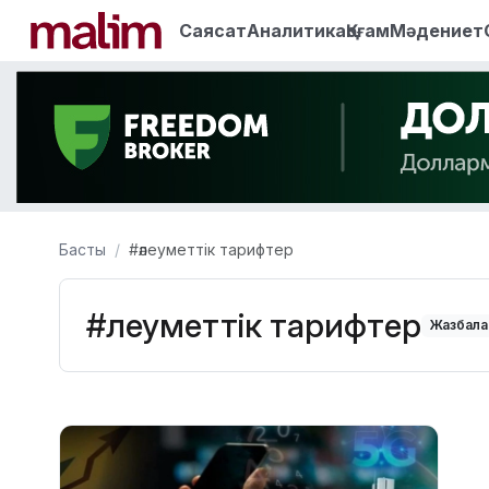
Саясат
Аналитика
Қоғам
Мәдениет
Басты
#әлеуметтік тарифтер
#әлеуметтік тарифтер
Жазбалар