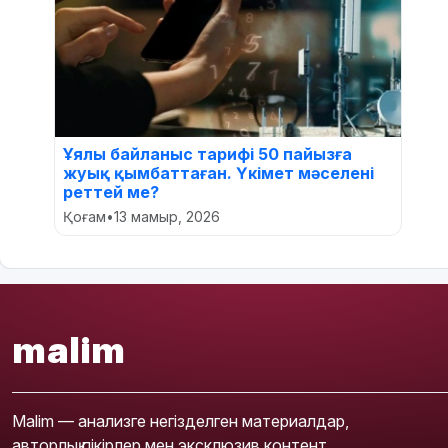
Ұялы байланыс тарифі 50 пайызға
жуық қымбаттаған. Үкімет мәселені
реттей ме?
Қоғам
•
13 мамыр, 2026
malim
Malim — анализге негізделген материалдар,
авторлық пікірлер мен эксклюзив контент.