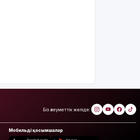
Біз әлеуметтік желіде:
Мобильді қосымшалар
Download on the
Get it on