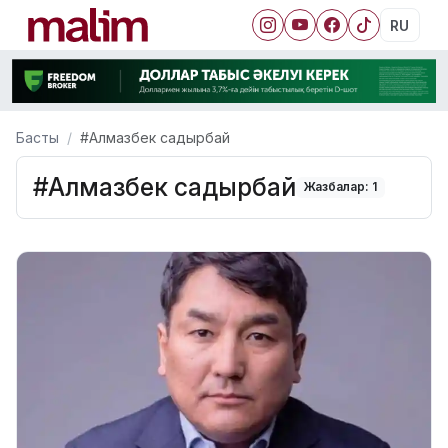
RU
Басты
#Алмазбек садырбай
#Алмазбек садырбай
Жазбалар: 1