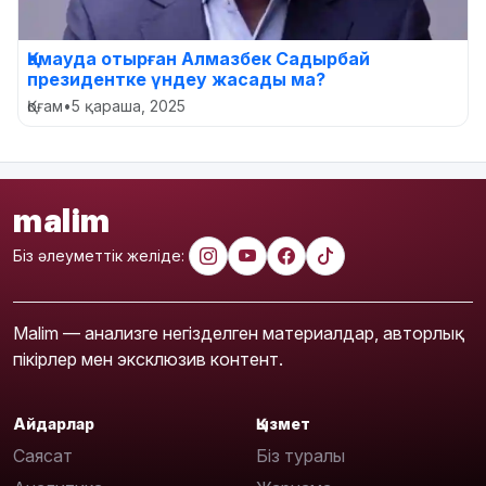
Қамауда отырған Алмазбек Садырбай
президентке үндеу жасады ма?
Қоғам
•
5 қараша, 2025
malim
Біз әлеуметтік желіде:
Malim — анализге негізделген материалдар, авторлық
пікірлер мен эксклюзив контент.
Айдарлар
Қызмет
Саясат
Біз туралы