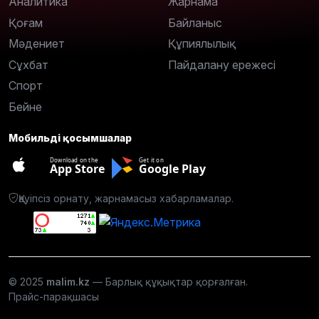
Аналитика
Жарнама
Қоғам
Байланыс
Мәдениет
Құпиялылық
Сұхбат
Пайдалану ережесі
Спорт
Бейне
Мобильді қосымшалар
Download on the
Get it on
App Store
Google Play
Қауіпсіз орнату, жарнамасыз хабарламалар.
© 2025
malim.kz
— Барлық құқықтар қорғалған.
Прайс-парақшасы