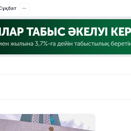
Сұқбат