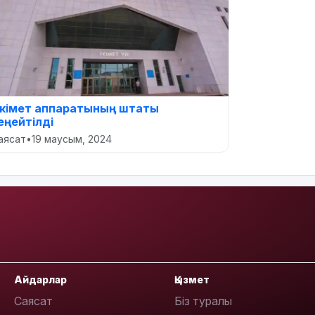
кімет аппаратының штаты
еңейтілді
аясат
•
19 маусым, 2024
Айдарлар
Қызмет
Саясат
Біз туралы