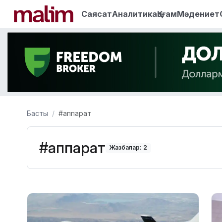
Саясат
Аналитика
Қоғам
Мәдениет
Басты
#аппарат
#аппарат
Жазбалар: 2