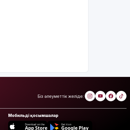
Біз әлеуметтік желіде:
Мобильді қосымшалар
Download on the
Get it on
App Store
Google Play