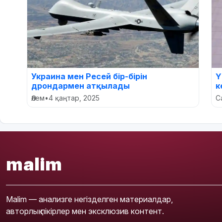
Украина мен Ресей бір-бірін
Ү
дрондармен атқылады
к
Әлем
•
4 қаңтар, 2025
С
malim
Malim — анализге негізделген материалдар,
авторлық пікірлер мен эксклюзив контент.