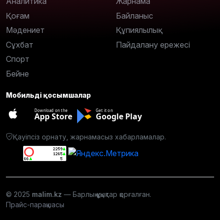
Аналитика
Жарнама
Қоғам
Байланыс
Мәдениет
Құпиялылық
Сұхбат
Пайдалану ережесі
Спорт
Бейне
Мобильді қосымшалар
Download on the
Get it on
App Store
Google Play
Қауіпсіз орнату, жарнамасыз хабарламалар.
© 2025
malim.kz
— Барлық құқықтар қорғалған.
Прайс-парақшасы