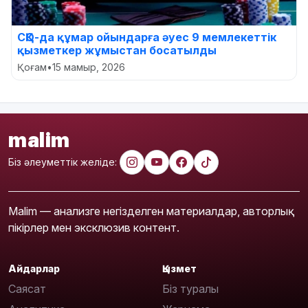
СҚО-да құмар ойындарға әуес 9 мемлекеттік
қызметкер жұмыстан босатылды
Қоғам
•
15 мамыр, 2026
malim
Біз әлеуметтік желіде:
Malim — анализге негізделген материалдар, авторлық
пікірлер мен эксклюзив контент.
Айдарлар
Қызмет
Саясат
Біз туралы