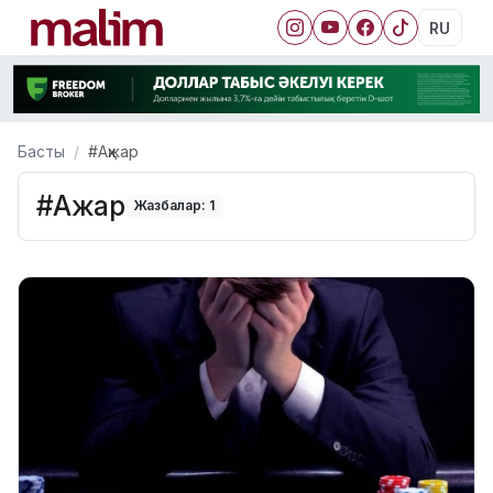
RU
Басты
#Ақжар
#Ақжар
Жазбалар: 1