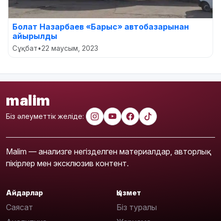
Болат Назарбаев «Барыс» автобазарынан
айырылды
Сұқбат
•
22 маусым, 2023
malim
Біз әлеуметтік желіде:
Malim — анализге негізделген материалдар, авторлық
пікірлер мен эксклюзив контент.
Айдарлар
Қызмет
Саясат
Біз туралы