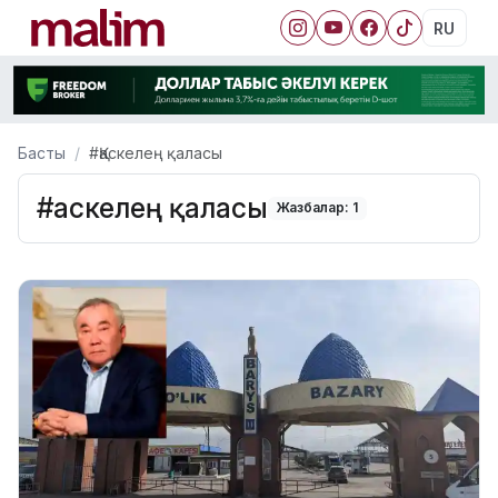
RU
Басты
#Қаскелең қаласы
#Қаскелең қаласы
Жазбалар: 1