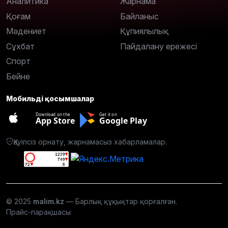
Аналитика
Жарнама
Қоғам
Байланыс
Мәдениет
Құпиялылық
Сұхбат
Пайдалану ережесі
Спорт
Бейне
Мобильді қосымшалар
Download on the
Get it on
App Store
Google Play
Қауіпсіз орнату, жарнамасыз хабарламалар.
© 2025
malim.kz
— Барлық құқықтар қорғалған.
Прайс-парақшасы