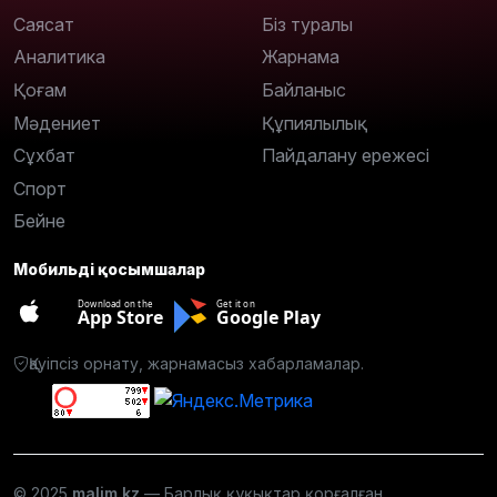
Саясат
Біз туралы
Аналитика
Жарнама
Қоғам
Байланыс
Мәдениет
Құпиялылық
Сұхбат
Пайдалану ережесі
Спорт
Бейне
Мобильді қосымшалар
Download on the
Get it on
App Store
Google Play
Қауіпсіз орнату, жарнамасыз хабарламалар.
© 2025
malim.kz
— Барлық құқықтар қорғалған.