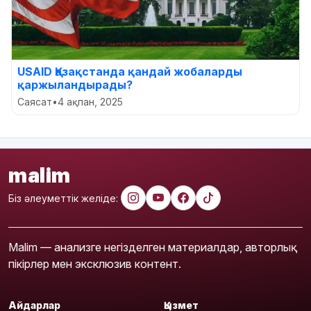
USAID Қазақстанда қандай жобаларды
қаржыландырады?
Саясат
•
4 ақпан, 2025
malim
Біз әлеуметтік желіде:
Malim — анализге негізделген материалдар, авторлық
пікірлер мен эксклюзив контент.
Айдарлар
Қызмет