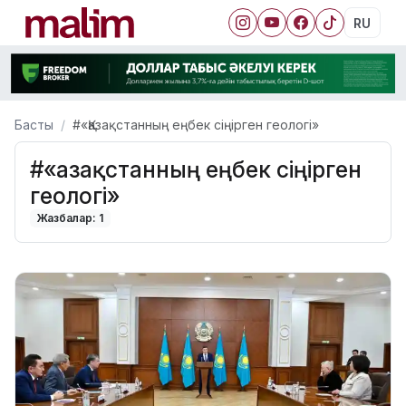
RU
Басты
#«Қазақстанның еңбек сіңірген геологі»
#«Қазақстанның еңбек сіңірген
геологі»
Жазбалар: 1