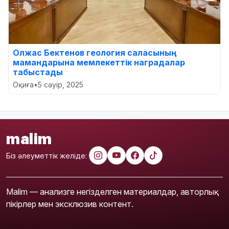
Олжас Бектенов геология саласының
мамандарына мемлекеттік наградалар
табыстады
Оқиға
•
5 сәуір, 2025
malim
Біз әлеуметтік желіде:
Malim — анализге негізделген материалдар, авторлық
пікірлер мен эксклюзив контент.