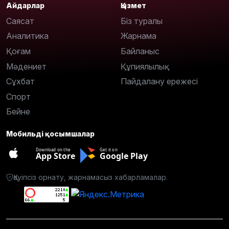
Айдарлар
Қызмет
Саясат
Біз туралы
Аналитика
Жарнама
Қоғам
Байланыс
Мәдениет
Құпиялылық
Сұхбат
Пайдалану ережесі
Спорт
Бейне
Мобильді қосымшалар
Download on the
Get it on
App Store
Google Play
Қауіпсіз орнату, жарнамасыз хабарламалар.