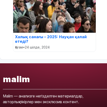
Халық санағы – 2025: Науқан қалай
өтеді?
Қоғам
•
24 шілде, 2024
malim
Malim — анализге негізделген материалдар,
авторлық пікірлер мен эксклюзив контент.