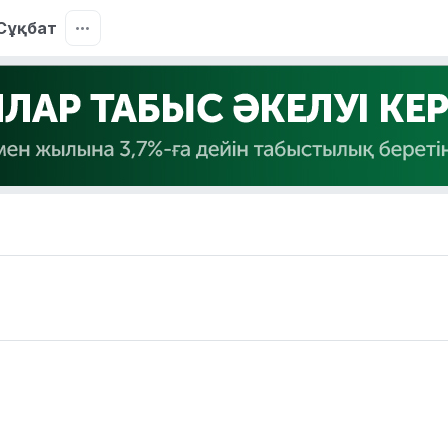
Сұқбат