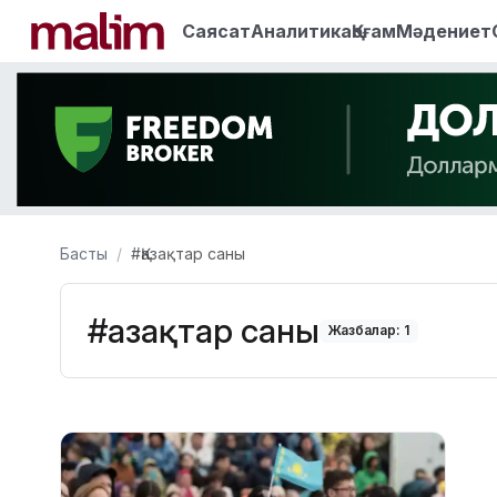
Саясат
Аналитика
Қоғам
Мәдениет
Басты
#Қазақтар саны
#Қазақтар саны
Жазбалар: 1