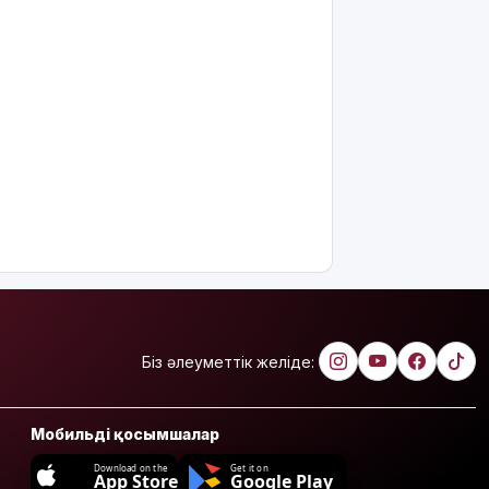
Біз әлеуметтік желіде:
Мобильді қосымшалар
Download on the
Get it on
App Store
Google Play