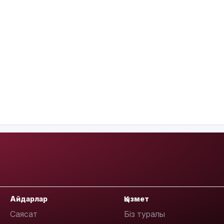
Айдарлар
Қызмет
Саясат
Біз туралы