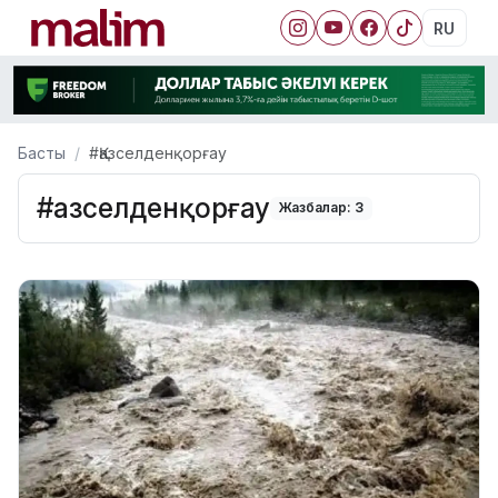
RU
Басты
#Қазселденқорғау
#Қазселденқорғау
Жазбалар: 3