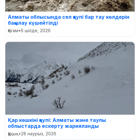
Алматы облысында сел қаупі бар тау көлдерін
бақылау күшейтілді
Қоғам
•
6 шілде, 2026
Қар көшкіні қаупі: Алматы және таулы
облыстарда ескерту жарияланды
Құқық
•
28 наурыз, 2026