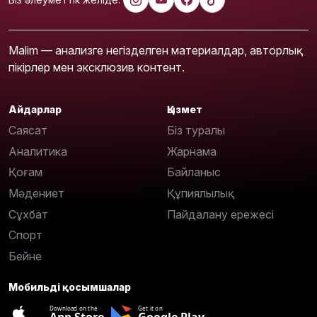
Malim — анализге негізделген материалдар, авторлық
пікірлер мен эксклюзив контент.
Айдарлар
Қызмет
Саясат
Біз туралы
Аналитика
Жарнама
Қоғам
Байланыс
Мәдениет
Құпиялылық
Сұхбат
Пайдалану ережесі
Спорт
Бейне
Мобильді қосымшалар
Download on the
Get it on