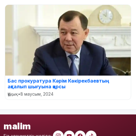
Бас прокуратура Кәрім Көкірекбаевтың
ақталып шығуына қарсы
Құқық
•
8 маусым, 2024
malim
Біз әлеуметтік желіде: