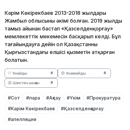
Кәрім Көкірекбаев 2013-2018 жылдары
Жамбыл облысының әкімі болған. 2019 жылдың
тамыз айынан бастап «Қазселденқорғау»
мемлекеттік мекемесін басқарып келді. Бұл
тағайындауға дейін ол Қазақстанның
Қырғызстандағы елшісі қызметін атқарған
болатын.
🤍 Ұнайды
😞 Ұнамайды
0
0
😡 Шектен шыққан
0
#Сот
#пара
#Ақтау
#Үкім
#Прокуратура
#Кәрім Көкірекбаев
#Қазселденқорғау
#апелляция