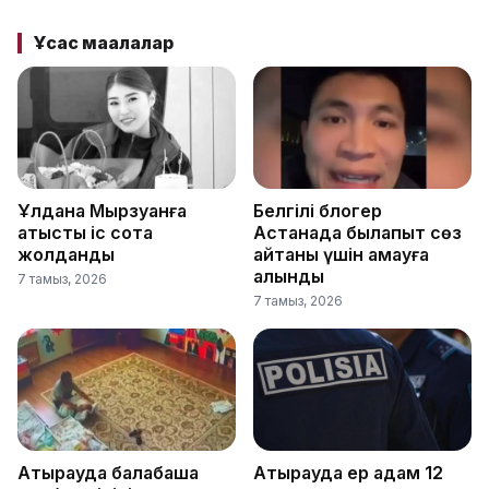
Ұқсас мақалалар
Ұлдана Мырзуанға
Белгілі блогер
қатысты іс сотқа
Астанада былапыт сөз
жолданды
айтқаны үшін қамауға
алынды
7 тамыз, 2026
7 тамыз, 2026
Атырауда балабақша
Атырауда ер адам 12