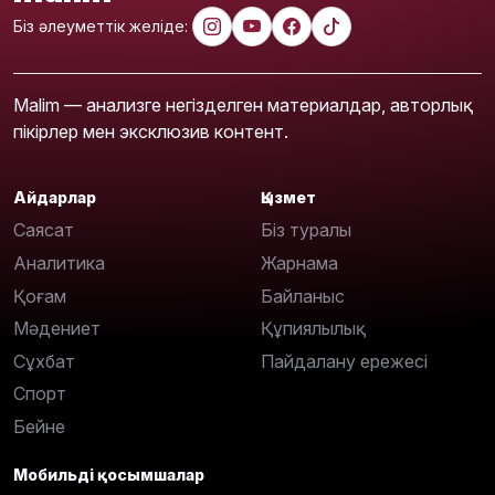
Біз әлеуметтік желіде:
Malim — анализге негізделген материалдар, авторлық
пікірлер мен эксклюзив контент.
Айдарлар
Қызмет
Саясат
Біз туралы
Аналитика
Жарнама
Қоғам
Байланыс
Мәдениет
Құпиялылық
Сұхбат
Пайдалану ережесі
Спорт
Бейне
Мобильді қосымшалар