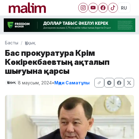
RU
Басты
Құқық
Бас прокуратура Кәрім
Көкірекбаевтың ақталып
шығуына қарсы
8 маусым, 2024
•
Мәди Саматұлы
Құқық