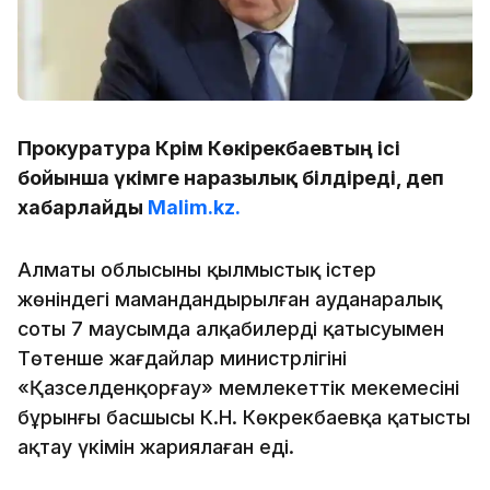
Прокуратура Кәрім Көкірекбаевтың ісі
бойынша үкімге наразылық білдіреді, деп
хабарлайды
Malim.kz.
Алматы облысының қылмыстық істер
жөніндегі мамандандырылған ауданаралық
соты 7 маусымда алқабилердің қатысуымен
Төтенше жағдайлар министрлігінің
«Қазселденқорғау» мемлекеттік мекемесінің
бұрынғы басшысы К.Н. Көкрекбаевқа қатысты
ақтау үкімін жариялаған еді.