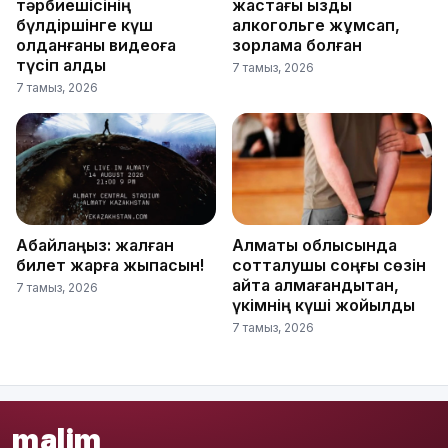
тәрбиешісінің
жастағы қызды
бүлдіршінге күш
алкогольге жұмсап,
қолданғаны видеоға
зорламақ болған
түсіп қалды
7 тамыз, 2026
7 тамыз, 2026
Абайлаңыз: жалған
Алматы облысында
билет жарға жықпасын!
сотталушы соңғы сөзін
айта алмағандықтан,
7 тамыз, 2026
үкімнің күші жойылды
7 тамыз, 2026
malim