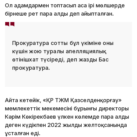
Ол адамдармен топтасып аса ірі мөлшерде
бірнеше рет пара алды деп айыпталған.
Прокуратура соттың бұл үкіміне оның
күшін жою туралы апелляциялық
өтінішхат түсіреді, деп жазды Бас
прокуратура.
Айта кетейік, «ҚР ТЖМ Қазселденқорғау»
мемлекеттік мекемесінің бұрынғы директоры
Кәрім Көкірекбаев үлкен көлемде пара алды
деген күдікпен 2022 жылдың желтоқсанында
ұсталған еді.