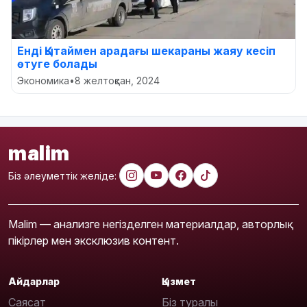
Енді Қытаймен арадағы шекараны жаяу кесіп
өтуге болады
Экономика
•
8 желтоқсан, 2024
malim
Біз әлеуметтік желіде:
Malim — анализге негізделген материалдар, авторлық
пікірлер мен эксклюзив контент.
Айдарлар
Қызмет
Саясат
Біз туралы