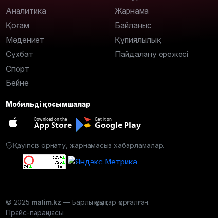
Аналитика
Жарнама
Қоғам
Байланыс
Мәдениет
Құпиялылық
Сұхбат
Пайдалану ережесі
Спорт
Бейне
Мобильді қосымшалар
Download on the
Get it on
App Store
Google Play
Қауіпсіз орнату, жарнамасыз хабарламалар.
© 2025
malim.kz
— Барлық құқықтар қорғалған.
Прайс-парақшасы