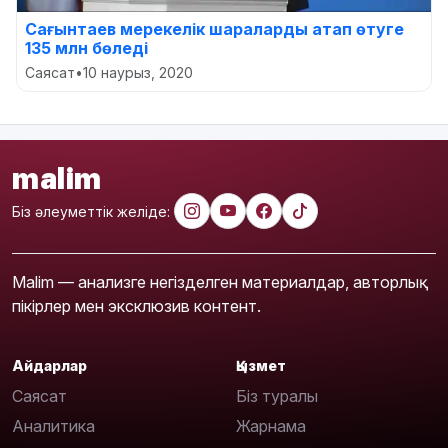
Сағынтаев мерекелік шараларды атап өтуге
135 млн бөледі
Саясат
•
10 наурыз, 2020
malim
Біз әлеуметтік желіде:
Malim — анализге негізделген материалдар, авторлық
пікірлер мен эксклюзив контент.
Айдарлар
Қызмет
Саясат
Біз туралы
Аналитика
Жарнама