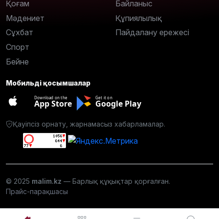
Қоғам
Байланыс
Мәдениет
Құпиялылық
Сұхбат
Пайдалану ережесі
Спорт
Бейне
Мобильді қосымшалар
Download on the
Get it on
App Store
Google Play
Қауіпсіз орнату, жарнамасыз хабарламалар.
© 2025
malim.kz
— Барлық құқықтар қорғалған.
Прайс-парақшасы