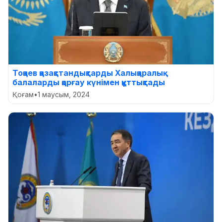
Тоқаев қазақстандықтарды Халықаралық
балаларды қорғау күнімен құттықтады
Қоғам
•
1 маусым, 2024