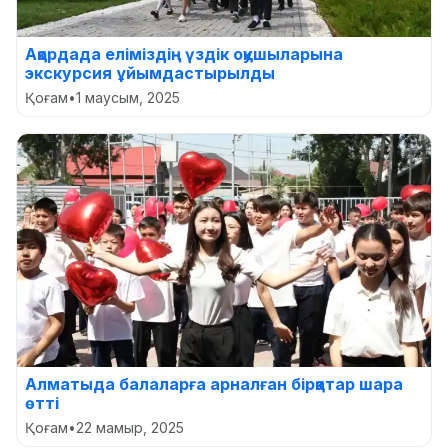
Ақордада еліміздің үздік оқушыларына
экскурсия ұйымдастырылды
Қоғам
•
1 маусым, 2025
Алматыда балаларға арналған бірқатар шара
өтті
Қоғам
•
22 мамыр, 2025