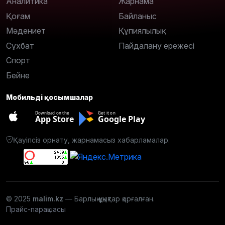
Аналитика
Жарнама
Қоғам
Байланыс
Мәдениет
Құпиялылық
Сұхбат
Пайдалану ережесі
Спорт
Бейне
Мобильді қосымшалар
Download on the
Get it on
App Store
Google Play
Қауіпсіз орнату, жарнамасыз хабарламалар.
© 2025
malim.kz
— Барлық құқықтар қорғалған.
Прайс-парақшасы