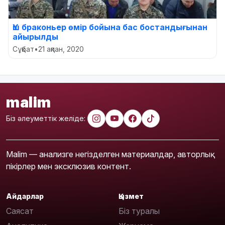
Үш браконьер өмір бойына бас бостандығынан
айырылды
Сұқбат
•
21 ақпан, 2020
malim
Біз әлеуметтік желіде:
Malim — анализге негізделген материалдар, авторлық
пікірлер мен эксклюзив контент.
Айдарлар
Қызмет
Саясат
Біз туралы