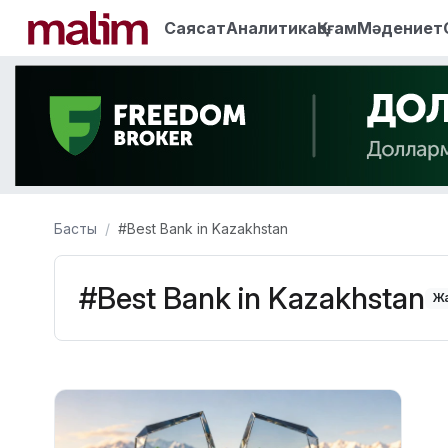
Саясат
Аналитика
Қоғам
Мәдениет
Басты
#Best Bank in Kazakhstan
#Best Bank in Kazakhstan
Жа