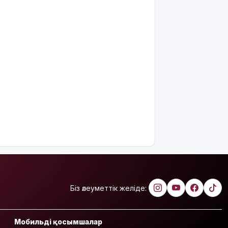
Біз әлеуметтік желіде:
Мобильді қосымшалар