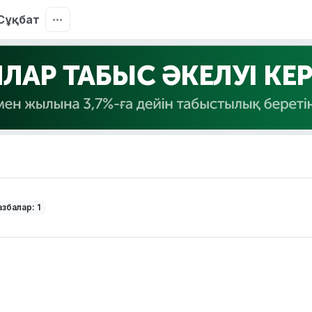
Сұқбат
збалар: 1