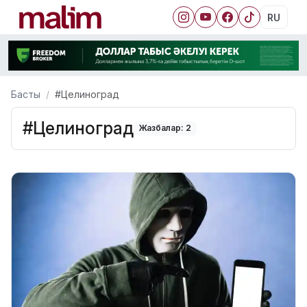
RU
Басты
#Целиноград
#Целиноград
Жазбалар: 2