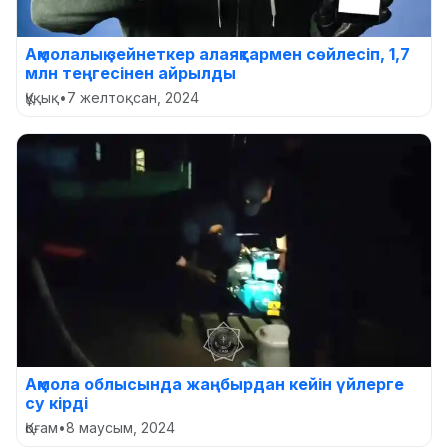
Ақмолалық зейнеткер алаяқтармен сөйлесіп, 1,7
млн теңгесінен айрылды
Құқық
•
7 желтоқсан, 2024
Ақмола облысында жаңбырдан кейін үйлерге
су кірді
Қоғам
•
8 маусым, 2024