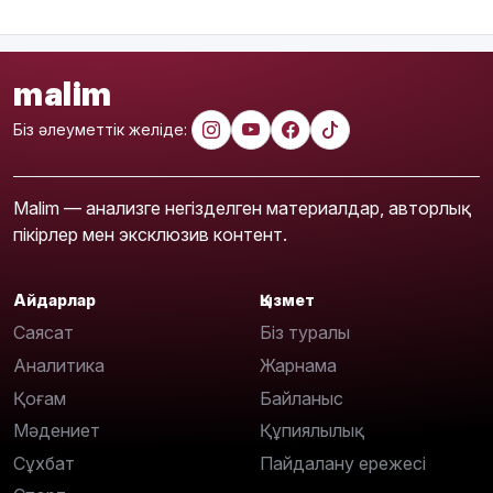
malim
Біз әлеуметтік желіде:
Malim — анализге негізделген материалдар, авторлық
пікірлер мен эксклюзив контент.
Айдарлар
Қызмет
Саясат
Біз туралы
Аналитика
Жарнама
Қоғам
Байланыс
Мәдениет
Құпиялылық
Сұхбат
Пайдалану ережесі