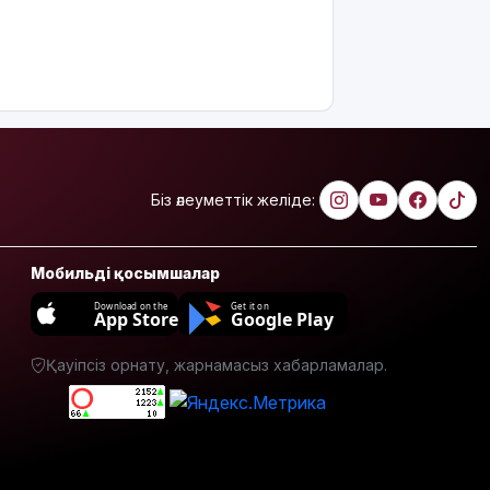
Біз әлеуметтік желіде:
Мобильді қосымшалар
Download on the
Get it on
App Store
Google Play
Қауіпсіз орнату, жарнамасыз хабарламалар.