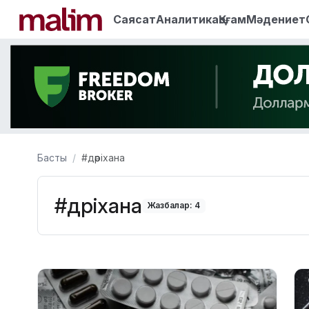
Саясат
Аналитика
Қоғам
Мәдениет
Басты
#дәріхана
#дәріхана
Жазбалар: 4