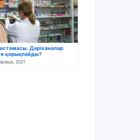
бастамасы. Дәріханалар
ге қорықпайды?
араша, 2021