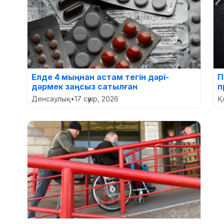
Елде 4 мыңнан астам тегін дәрі-
П
дәрмек заңсыз сатылған
п
Денсаулық
•
17 сәуір, 2026
Қ