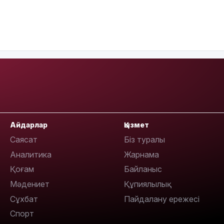
Айдарлар
Қызмет
Саясат
Біз туралы
Аналитика
Жарнама
Қоғам
Байланыс
Мәдениет
Құпиялылық
Сұхбат
Пайдалану ережесі
Спорт