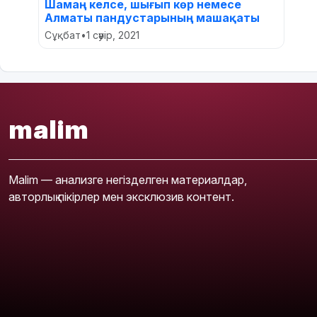
Шамаң келсе, шығып көр немесе
Алматы пандустарының машақаты
Сұқбат
•
1 сәуір, 2021
malim
Malim — анализге негізделген материалдар,
авторлық пікірлер мен эксклюзив контент.