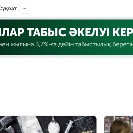
Сұқбат