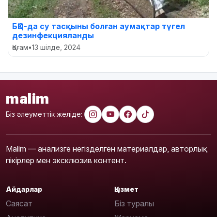
БҚО-да су тасқыны болған аумақтар түгел
дезинфекцияланды
Қоғам
•
13 шілде, 2024
malim
Біз әлеуметтік желіде:
Malim — анализге негізделген материалдар, авторлық
пікірлер мен эксклюзив контент.
Айдарлар
Қызмет
Саясат
Біз туралы