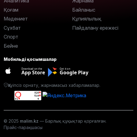
Аналитика
Жарнама
Қоғам
Байланыс
Мәдениет
Құпиялылық
Сұхбат
Пайдалану ережесі
Спорт
Бейне
Мобильді қосымшалар
Download on the
Get it on
App Store
Google Play
Қауіпсіз орнату, жарнамасыз хабарламалар.
© 2025
malim.kz
— Барлық құқықтар қорғалған.
Прайс-парақшасы