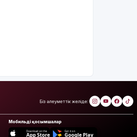
Біз әлеуметтік желіде:
Мобильді қосымшалар
Download on the
Get it on
App Store
Google Play