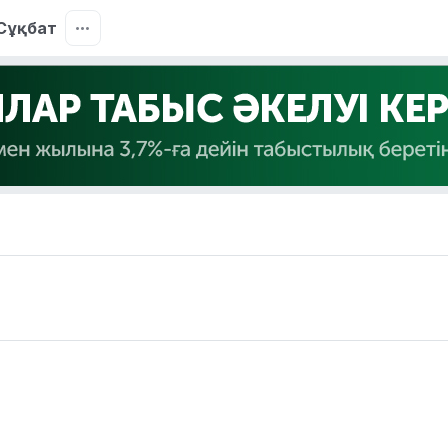
Сұқбат