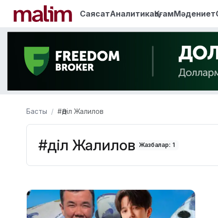
Саясат
Аналитика
Қоғам
Мәдениет
Басты
#Әділ Жалилов
#Әділ Жалилов
Жазбалар: 1