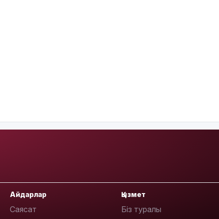
Айдарлар
Қызмет
Саясат
Біз туралы