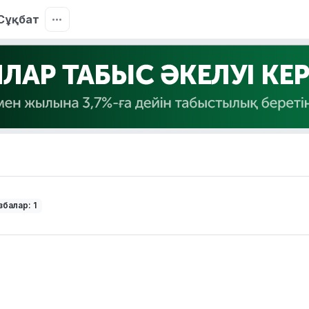
Сұқбат
балар: 1