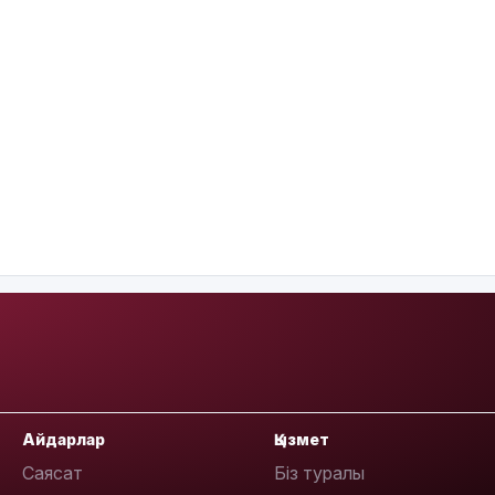
Айдарлар
Қызмет
Саясат
Біз туралы