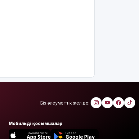
Біз әлеуметтік желіде:
Мобильді қосымшалар
Download on the
Get it on
App Store
Google Play