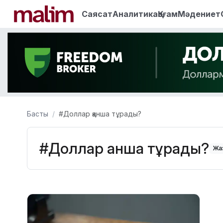
Саясат
Аналитика
Қоғам
Мәдениет
Басты
#Доллар қанша тұрады?
#Доллар қанша тұрады?
Жаз