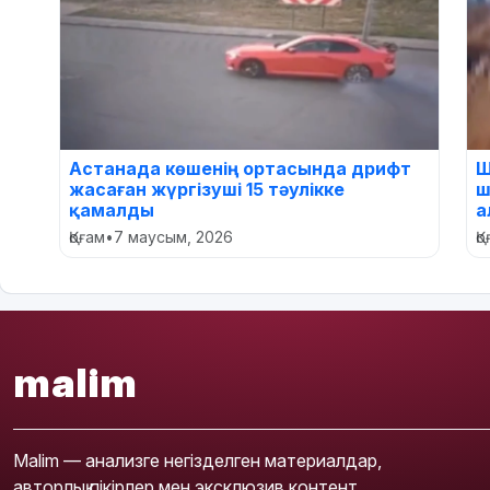
Астанада көшенің ортасында дрифт
Ш
жасаған жүргізуші 15 тәулікке
ш
қамалды
а
Қоғам
•
7 маусым, 2026
Қ
malim
Malim — анализге негізделген материалдар,
авторлық пікірлер мен эксклюзив контент.