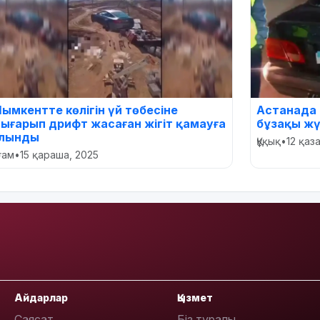
ымкентте көлігін үй төбесіне
Астанада 
ығарып дрифт жасаған жігіт қамауға
бұзақы жү
лынды
Құқық
•
12 қаз
оғам
•
15 қараша, 2025
Айдарлар
Қызмет
Саясат
Біз туралы