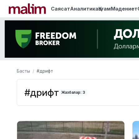
Саясат
Аналитика
Қоғам
Мәдениет
Басты
#дрифт
#дрифт
Жазбалар: 3