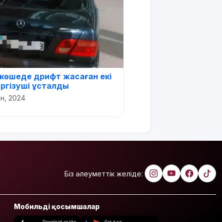
көшеде дрифт жасаған екі
ргізуші ұсталды
ан, 2024
Біз әлеуметтік желіде:
Мобильді қосымшалар
Download on the
Get it on