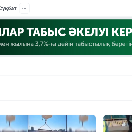
Сұқбат