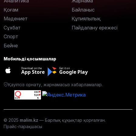
Аналитика
Жарнама
Қоғам
Байланыс
Мәдениет
Құпиялылық
Сұхбат
Пайдалану ережесі
Спорт
Бейне
Мобильді қосымшалар
Download on the
Get it on
App Store
Google Play
Қауіпсіз орнату, жарнамасыз хабарламалар.
© 2025
malim.kz
— Барлық құқықтар қорғалған.
Прайс-парақшасы