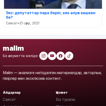
Экс-депутаттар пара беріп, кек алуға көшкен
бе?
Саясат
•
21 сәуір, 2021
malim
Біз әлеуметтік желіде:
Malim — анализге негізделген материалдар, авторлық
пікірлер мен эксклюзив контент.
Айдарлар
Қызмет
Саясат
Біз туралы