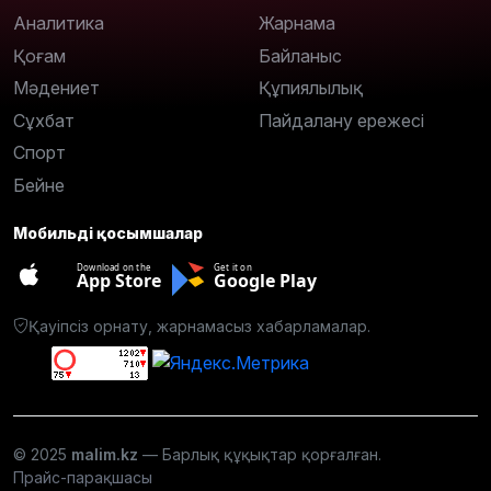
Аналитика
Жарнама
Қоғам
Байланыс
Мәдениет
Құпиялылық
Сұхбат
Пайдалану ережесі
Спорт
Бейне
Мобильді қосымшалар
Download on the
Get it on
App Store
Google Play
Қауіпсіз орнату, жарнамасыз хабарламалар.
© 2025
malim.kz
— Барлық құқықтар қорғалған.
Прайс-парақшасы