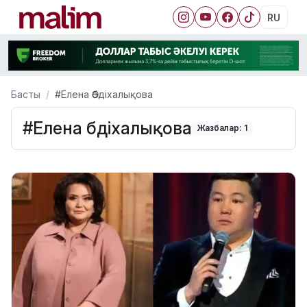
RU
Басты
#Елена Әбдіхалықова
#Елена Әбдіхалықова
Жазбалар: 1