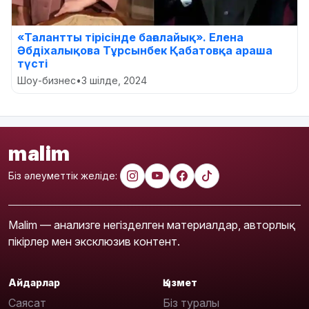
«Талантты тірісінде бағалайық». Елена
Әбдіхалықова Тұрсынбек Қабатовқа араша
түсті
Шоу-бизнес
•
3 шілде, 2024
malim
Біз әлеуметтік желіде:
Malim — анализге негізделген материалдар, авторлық
пікірлер мен эксклюзив контент.
Айдарлар
Қызмет
Саясат
Біз туралы