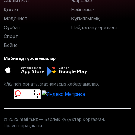
Аналитика
Жарнама
Қоғам
Байланыс
Мәдениет
Құпиялылық
Сұхбат
Пайдалану ережесі
Спорт
Бейне
Мобильді қосымшалар
Download on the
Get it on
App Store
Google Play
Қауіпсіз орнату, жарнамасыз хабарламалар.
© 2025
malim.kz
— Барлық құқықтар қорғалған.
Прайс-парақшасы