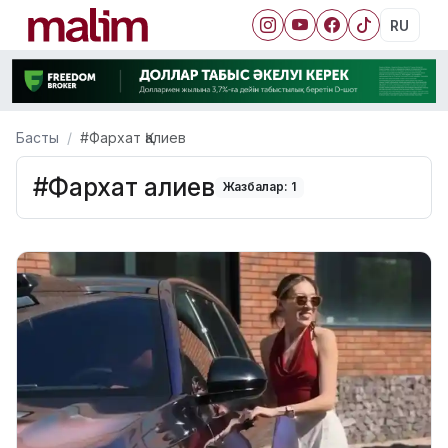
RU
Басты
#Фархат Қалиев
#Фархат Қалиев
Жазбалар: 1