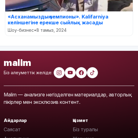
«Асханамыздың чемпионы». Kalifarniya
келіншегіне ерекше сыйлық жасады
Шоу-бизнес
•
8 тамыз, 2024
malim
Біз әлеуметтік желіде:
Malim — анализге негізделген материалдар, авторлық
пікірлер мен эксклюзив контент.
Айдарлар
Қызмет
Саясат
Біз туралы