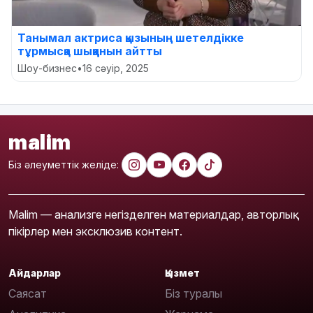
Танымал актриса қызының шетелдікке
тұрмысқа шыққанын айтты
Шоу-бизнес
•
16 сәуір, 2025
malim
Біз әлеуметтік желіде:
Malim — анализге негізделген материалдар, авторлық
пікірлер мен эксклюзив контент.
Айдарлар
Қызмет
Саясат
Біз туралы