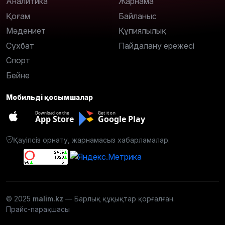
Аналитика
Жарнама
Қоғам
Байланыс
Мәдениет
Құпиялылық
Сұхбат
Пайдалану ережесі
Спорт
Бейне
Мобильді қосымшалар
Download on the
Get it on
App Store
Google Play
Қауіпсіз орнату, жарнамасыз хабарламалар.
© 2025
malim.kz
— Барлық құқықтар қорғалған.
Прайс-парақшасы