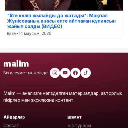
"Үйге келіп жылайды да жатады": Мақпал
Жүнісованың анасы елге айтпаған құпиясын
жайып салды (ВИДЕО)
Қоғам
•
14 маусым, 2026
malim
Біз әлеуметтік желіде:
Malim — анализге негізделген материалдар, авторлық
пікірлер мен эксклюзив контент.
Айдарлар
Қызмет
Саясат
Біз туралы