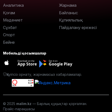
Аналитика
Жарнама
Қоғам
Байланыс
Мәдениет
Құпиялылық
Сұхбат
Пайдалану ережесі
Спорт
Бейне
Мобильді қосымшалар
Download on the
Get it on
App Store
Google Play
Қауіпсіз орнату, жарнамасыз хабарламалар.
© 2025
malim.kz
— Барлық құқықтар қорғалған.
Прайс-парақшасы