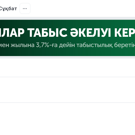
Сұқбат