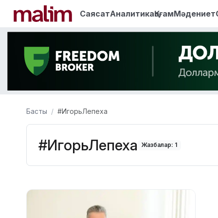
Саясат
Аналитика
Қоғам
Мәдениет
Басты
#ИгорьЛепеха
#ИгорьЛепеха
Жазбалар: 1