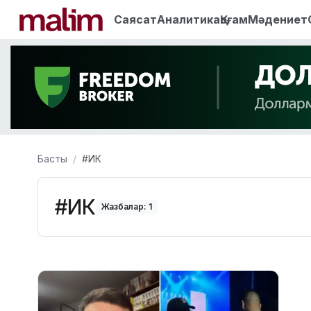
Саясат
Аналитика
Қоғам
Мәдениет
Басты
#ИК
#ИК
Жазбалар: 1