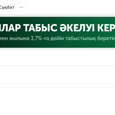
Сұқбат