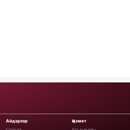
Айдарлар
Қызмет
Саясат
Біз туралы