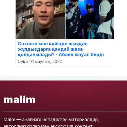
Сахнаға мас күйінде шыққан
жұлдыздарға қандай жаза
қолданылады? - Абаев жауап берді
Сұқбат
•
1 маусым, 2022
malim
Malim — анализге негізделген материалдар,
авторлық пікірлер мен эксклюзив контент.