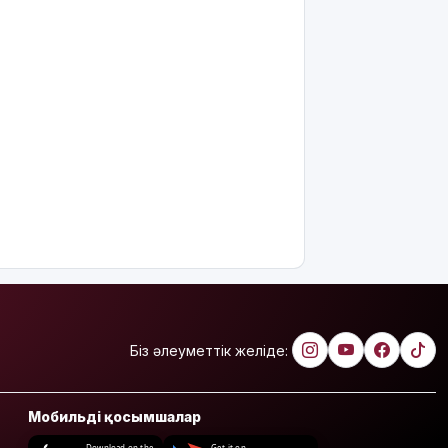
Біз әлеуметтік желіде:
Мобильді қосымшалар
Download on the
Get it on