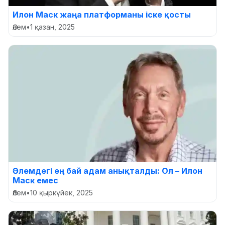
Илон Маск жаңа платформаны іске қосты
Әлем
•
1 қазан, 2025
Әлемдегі ең бай адам анықталды: Ол – Илон
Маск емес
Әлем
•
10 қыркүйек, 2025