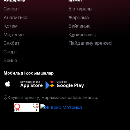
Саясат
Біз туралы
Аналитика
Жарнама
Қоғам
Байланыс
Мәдениет
Құпиялылық
Сұхбат
Пайдалану ережесі
Спорт
Бейне
Мобильді қосымшалар
Download on the
Get it on
App Store
Google Play
Қауіпсіз орнату, жарнамасыз хабарламалар.