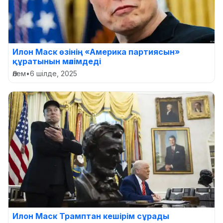
Илон Маск өзінің «Америка партиясын»
құратынын мәлімдеді
Әлем
•
6 шілде, 2025
Илон Маск Трамптан кешірім сұрады