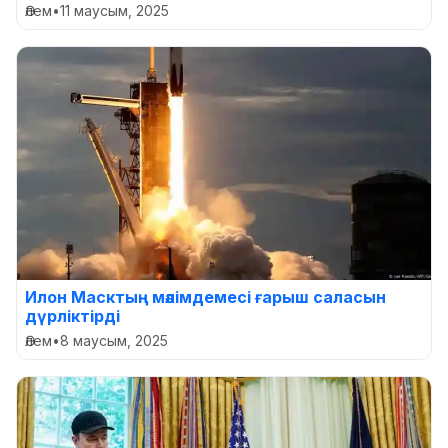
Әлем
•
11 маусым, 2025
Илон Масктың мәлімдемесі ғарыш саласын
дүрліктірді
Әлем
•
8 маусым, 2025