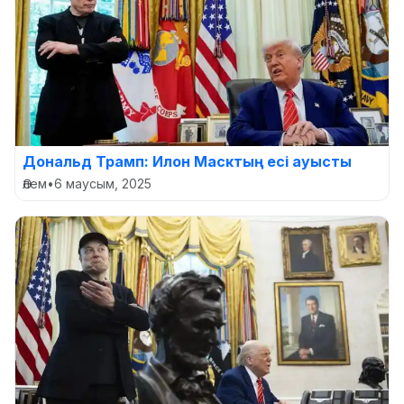
Дональд Трамп: Илон Масктың есі ауысты
Әлем
•
6 маусым, 2025