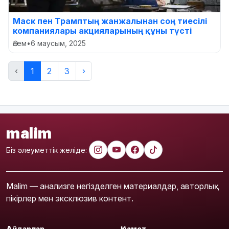
Маск пен Трамптың жанжалынан соң тиесілі
компаниялары акцияларының құны түсті
Әлем
•
6 маусым, 2025
‹
1
2
3
›
malim
Біз әлеуметтік желіде:
Malim — анализге негізделген материалдар, авторлық
пікірлер мен эксклюзив контент.
Айдарлар
Қызмет