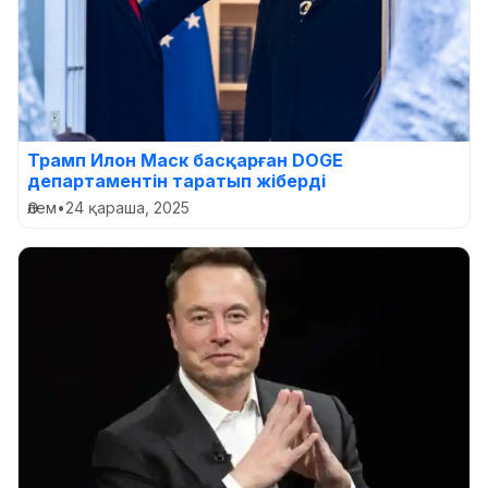
Трамп Илон Маск басқарған DOGE
департаментін таратып жіберді
Әлем
•
24 қараша, 2025