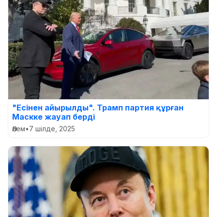
"Есінен айырылды". Трамп партия құрған
Маскке жауап берді
Әлем
•
7 шілде, 2025