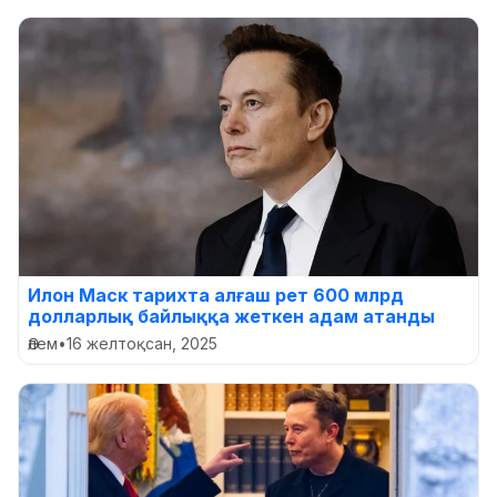
Илон Маск тарихта алғаш рет 600 млрд
долларлық байлыққа жеткен адам атанды
Әлем
•
16 желтоқсан, 2025