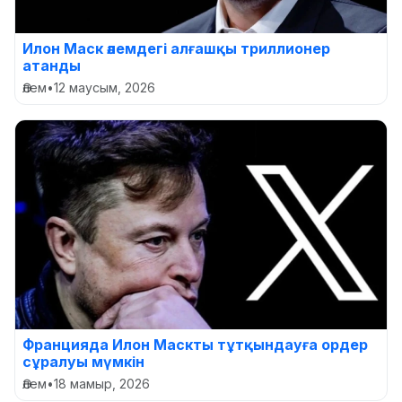
Илон Маск әлемдегі алғашқы триллионер
атанды
Әлем
•
12 маусым, 2026
Францияда Илон Маскты тұтқындауға ордер
сұралуы мүмкін
Әлем
•
18 мамыр, 2026