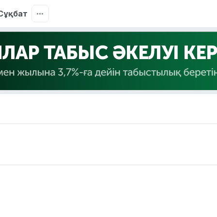
Сұқбат