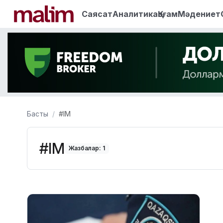
Саясат
Аналитика
Қоғам
Мәдениет
Басты
#ІМ
#ІМ
Жазбалар: 1