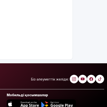
Біз әлеуметтік желіде:
Мобильді қосымшалар
Download on the
Get it on
App Store
Google Play