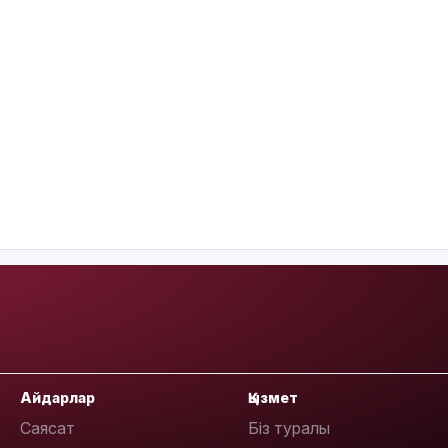
Айдарлар
Қызмет
Саясат
Біз туралы