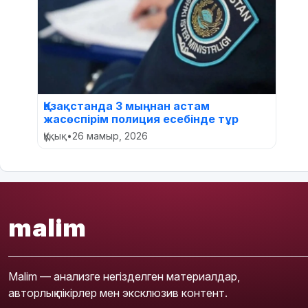
Қазақстанда 3 мыңнан астам
жасөспірім полиция есебінде тұр
Құқық
•
26 мамыр, 2026
malim
Malim — анализге негізделген материалдар,
авторлық пікірлер мен эксклюзив контент.